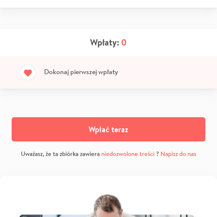
Wpłaty:
0
Dokonaj pierwszej wpłaty
Wpłać teraz
Uważasz, że ta zbiórka zawiera
niedozwolone treści
?
Napisz do nas