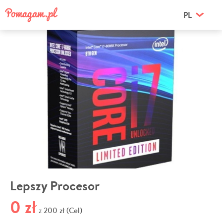
PL
Lepszy Procesor
0 zł
200 zł (Cel)
z