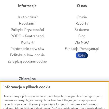
Informacje
O nas
Jak to działa?
Opinie
Regulamin
Raporty
Polityka Prywatności
Za darmo
RODO - Kontrahenci
Blog
Kontakt
Dla NGO
Porównanie serwisów
Fundacja Pomagam.pl
Polityka plików cookie
Zarządzaj zgodami cookie
Zbieraj na
Informacje o plikach cookie
Leczenie
LGBTQ+
Zwierzęta
Powódź
Korzystamy z plików cookie oraz podobnych rozwiązań technologicznych,
zarówno własnych, jak i naszych partnerów. Obejmuje to zapisywanie i
Pożar
Wichura
przechowywanie informacji w pamięci Twojego urządzenia końcowego
(takiego jak np. laptop, tablet, smartfon) oraz późniejsze uzyskiwanie do nich
Ukraina
NGO