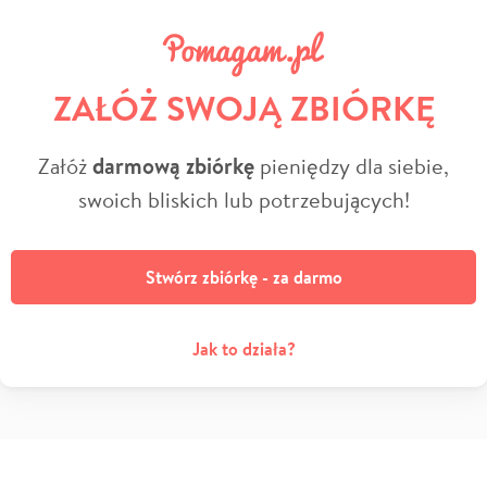
ZAŁÓŻ SWOJĄ ZBIÓRKĘ
Załóż
darmową zbiórkę
pieniędzy dla siebie,
swoich bliskich lub potrzebujących!
Stwórz zbiórkę - za darmo
Jak to działa?