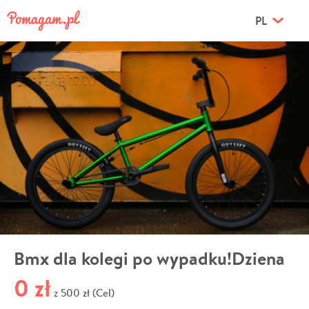
PL
Bmx dla kolegi po wypadku!Dziena
0 zł
500 zł (Cel)
z