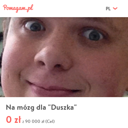
PL
Na mózg dla "Duszka"
0 zł
90 000 zł (Cel)
z