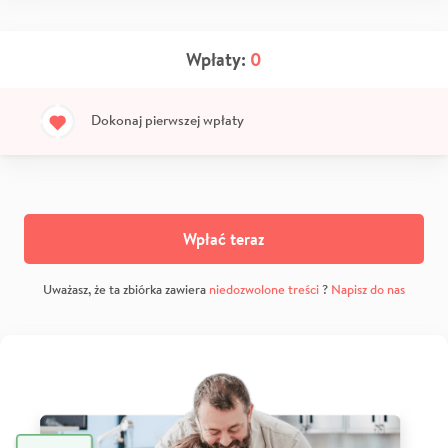
Wpłaty:
0
Dokonaj pierwszej wpłaty
Wpłać teraz
Uważasz, że ta zbiórka zawiera
niedozwolone treści
?
Napisz do nas