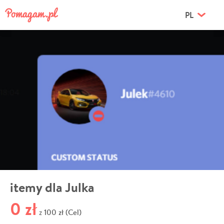
PL
itemy dla Julka
0 zł
100 zł (Cel)
z