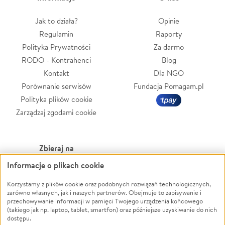
Jak to działa?
Opinie
Regulamin
Raporty
Polityka Prywatności
Za darmo
RODO - Kontrahenci
Blog
Kontakt
Dla NGO
Porównanie serwisów
Fundacja Pomagam.pl
Polityka plików cookie
Zarządzaj zgodami cookie
Zbieraj na
Informacje o plikach cookie
Leczenie
LGBTQ+
Zwierzęta
Powódź
Korzystamy z plików cookie oraz podobnych rozwiązań technologicznych,
zarówno własnych, jak i naszych partnerów. Obejmuje to zapisywanie i
Pożar
Wichura
przechowywanie informacji w pamięci Twojego urządzenia końcowego
(takiego jak np. laptop, tablet, smartfon) oraz późniejsze uzyskiwanie do nich
Ukraina
NGO
dostępu.
Sport
Religia