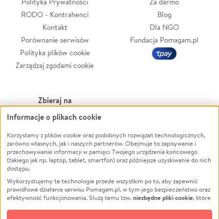
Polityka Prywatności
Za darmo
RODO - Kontrahenci
Blog
Kontakt
Dla NGO
Porównanie serwisów
Fundacja Pomagam.pl
Polityka plików cookie
Zarządzaj zgodami cookie
Zbieraj na
Informacje o plikach cookie
Leczenie
LGBTQ+
Zwierzęta
Powódź
Korzystamy z plików cookie oraz podobnych rozwiązań technologicznych,
zarówno własnych, jak i naszych partnerów. Obejmuje to zapisywanie i
Pożar
Wichura
przechowywanie informacji w pamięci Twojego urządzenia końcowego
(takiego jak np. laptop, tablet, smartfon) oraz późniejsze uzyskiwanie do nich
Ukraina
NGO
dostępu.
Sport
Religia
Wykorzystujemy te technologie przede wszystkim po to, aby zapewnić
Pomoc Finansowa
Edukacja
prawidłowe działanie serwisu Pomagam.pl, w tym jego bezpieczeństwo oraz
niezbędne pliki cookie
efektywność funkcjonowania. Służą temu tzw.
, które
Projekty
Podróż
pozostają zawsze aktywne.
Dowiedz się więcej
Pogrzeb
Impreza
opcjonalnych plików cookie
Dodatkowo, używamy
oraz podobnych