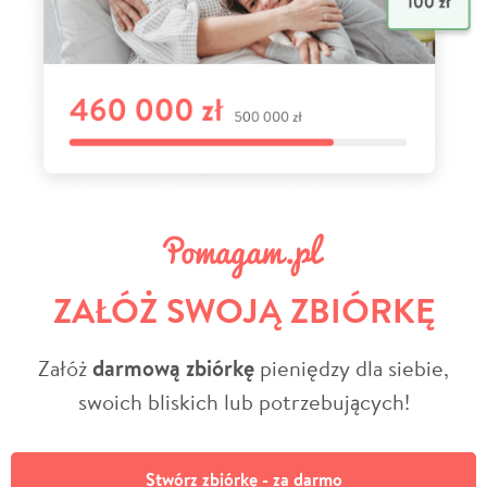
ZAŁÓŻ SWOJĄ ZBIÓRKĘ
Załóż
darmową zbiórkę
pieniędzy dla siebie,
swoich bliskich lub potrzebujących!
Stwórz zbiórkę - za darmo