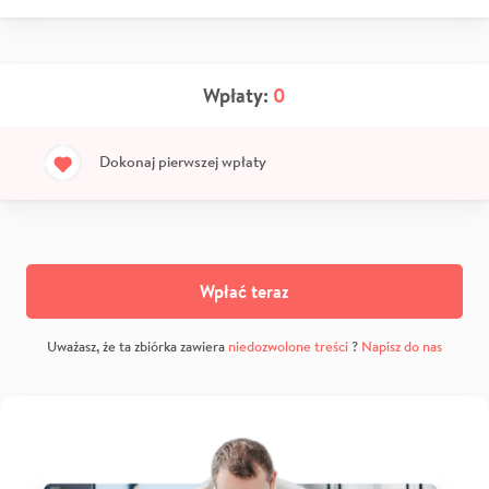
Wpłaty:
0
Dokonaj pierwszej wpłaty
Wpłać teraz
Uważasz, że ta zbiórka zawiera
niedozwolone treści
?
Napisz do nas