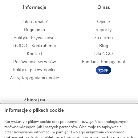
Informacje
O nas
Jak to działa?
Opinie
Regulamin
Raporty
Polityka Prywatności
Za darmo
RODO - Kontrahenci
Blog
Kontakt
Dla NGO
Porównanie serwisów
Fundacja Pomagam.pl
Polityka plików cookie
Zarządzaj zgodami cookie
Zbieraj na
Informacje o plikach cookie
Leczenie
LGBTQ+
Zwierzęta
Powódź
Korzystamy z plików cookie oraz podobnych rozwiązań technologicznych,
zarówno własnych, jak i naszych partnerów. Obejmuje to zapisywanie i
Pożar
Wichura
przechowywanie informacji w pamięci Twojego urządzenia końcowego
(takiego jak np. laptop, tablet, smartfon) oraz późniejsze uzyskiwanie do nich
Ukraina
NGO