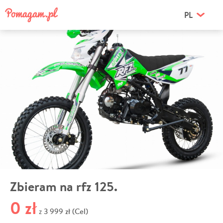
PL
Zbieram na rfz 125.
0 zł
3 999 zł (Cel)
z