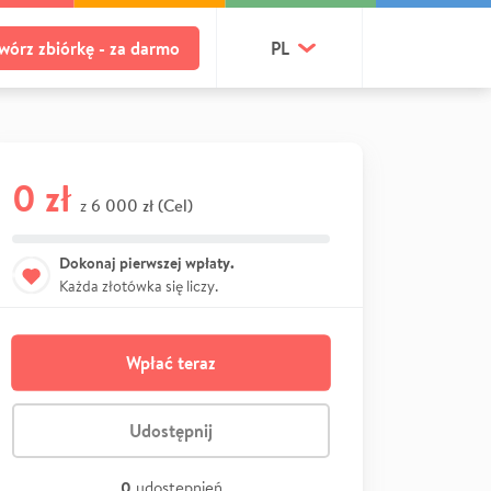
wórz zbiórkę - za darmo
PL
0 zł
6 000 zł (Cel)
z
Dokonaj pierwszej wpłaty.
Każda złotówka się liczy.
Wpłać teraz
Udostępnij
0
udostępnień