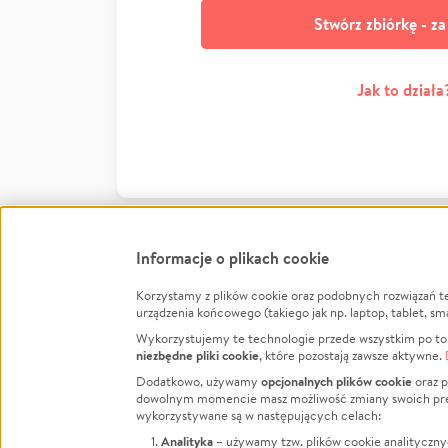
Stwórz zbiórkę - z
Jak to działa
Informacje o plikach cookie
Korzystamy z plików cookie oraz podobnych rozwiązań t
Infor
urządzenia końcowego (takiego jak np. laptop, tablet, sm
Wykorzystujemy te technologie przede wszystkim po to,
Jak to 
niezbędne pliki cookie
, które pozostają zawsze aktywne.
Facebook
Twitter
Instagram
Regula
opcjonalnych plików cookie
Dodatkowo, używamy
oraz p
dowolnym momencie masz możliwość zmiany swoich prefere
Polity
LinkedIn
TikTok
Youtube
wykorzystywane są w następujących celach:
RODO -
Analityka
– używamy tzw. plików cookie analityczny