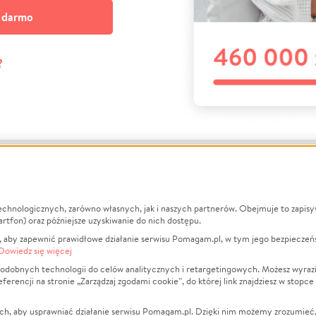
a darmo
?
echnologicznych, zarówno własnych, jak i naszych partnerów. Obejmuje to zapis
macje
O nas
Zbieraj n
artfon) oraz późniejsze uzyskiwanie do nich dostępu.
 aby zapewnić prawidłowe działanie serwisu Pomagam.pl, w tym jego bezpieczeń
działa?
Opinie
Leczenie
Dowiedz się więcej
min
Raporty
Zwierzęta
odobnych technologii do celów analitycznych i retargetingowych. Możesz wyrazi
ncji na stronie „Zarządzaj zgodami cookie”, do której link znajdziesz w stopce
ka Prywatności
Za darmo
Pożar
 Kontrahenci
Blog
Ukraina
ch, aby usprawniać działanie serwisu Pomagam.pl. Dzięki nim możemy zrozumieć, j