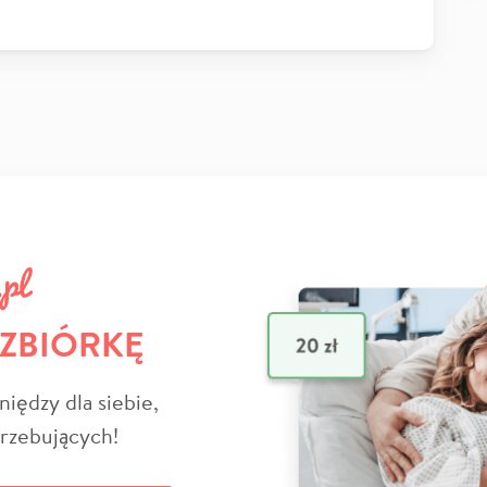
 ZBIÓRKĘ
niędzy dla siebie,
trzebujących!