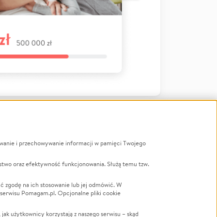
ywanie i przechowywanie informacji w pamięci Twojego
a
stwo oraz efektywność funkcjonowania. Służą temu tzw.
LGBTQ+
Powódź
ć zgodę na ich stosowanie lub jej odmówić. W
 serwisu Pomagam.pl. Opcjonalne pliki cookie
Wichura
NGO
ak użytkownicy korzystają z naszego serwisu – skąd