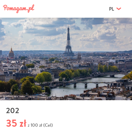
PL
202
35 zł
100 zł (Cel)
z