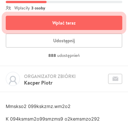
3 osoby
Wpłaciły
Wpłać teraz
Udostępnij
888
udostępnień
ORGANIZATOR ZBIÓRKI
Kacper Piotr
Mmskso2 099kskzmz.wm2o2
K 094ksmsm2o99smzms9 o2kemsmzo292