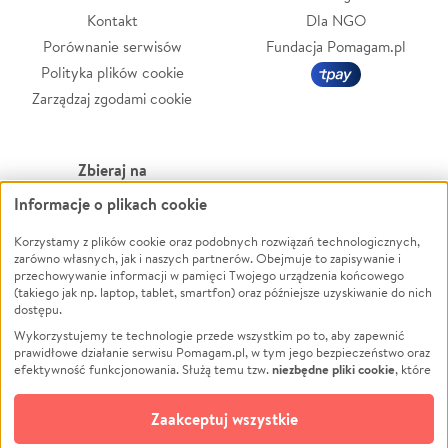
Kontakt
Dla NGO
Porównanie serwisów
Fundacja Pomagam.pl
Polityka plików cookie
Zarządzaj zgodami cookie
Zbieraj na
Informacje o plikach cookie
Leczenie
LGBTQ+
Zwierzęta
Powódź
Korzystamy z plików cookie oraz podobnych rozwiązań technologicznych,
zarówno własnych, jak i naszych partnerów. Obejmuje to zapisywanie i
Pożar
Wichura
przechowywanie informacji w pamięci Twojego urządzenia końcowego
(takiego jak np. laptop, tablet, smartfon) oraz późniejsze uzyskiwanie do nich
Ukraina
NGO
dostępu.
Sport
Religia
Wykorzystujemy te technologie przede wszystkim po to, aby zapewnić
Pomoc Finansowa
Edukacja
prawidłowe działanie serwisu Pomagam.pl, w tym jego bezpieczeństwo oraz
niezbędne pliki cookie
efektywność funkcjonowania. Służą temu tzw.
, które
Projekty
Podróż
pozostają zawsze aktywne.
Dowiedz się więcej
Pogrzeb
Impreza
opcjonalnych plików cookie
Dodatkowo, używamy
oraz podobnych
Zaakceptuj wszystkie
Społeczność lokalna
Ochrona środowiska
technologii do celów analitycznych i retargetingowych. Możesz wyrazić
zgodę na ich stosowanie lub jej odmówić. W dowolnym momencie masz