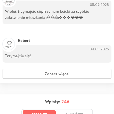
05.09.2025
Wioluś trzymajcie się.Trzymam kciuki za szybkie
załatwienie mieszkania 🤗🤗🤗🍀🍀🍀❤️❤️❤️
Robert
04.09.2025
Trzymajcie się!
Zobacz więcej
Wpłaty:
246