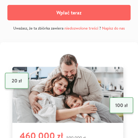
Wpłać teraz
Uważasz, że ta zbiórka zawiera
niedozwolone treści
?
Napisz do nas