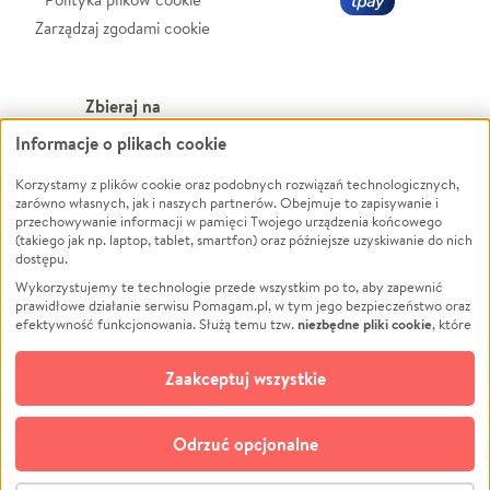
Zarządzaj zgodami cookie
Zbieraj na
Informacje o plikach cookie
Leczenie
LGBTQ+
Zwierzęta
Powódź
Korzystamy z plików cookie oraz podobnych rozwiązań technologicznych,
zarówno własnych, jak i naszych partnerów. Obejmuje to zapisywanie i
Pożar
Wichura
przechowywanie informacji w pamięci Twojego urządzenia końcowego
(takiego jak np. laptop, tablet, smartfon) oraz późniejsze uzyskiwanie do nich
Ukraina
NGO
dostępu.
Sport
Religia
Wykorzystujemy te technologie przede wszystkim po to, aby zapewnić
Pomoc Finansowa
Edukacja
prawidłowe działanie serwisu Pomagam.pl, w tym jego bezpieczeństwo oraz
niezbędne pliki cookie
efektywność funkcjonowania. Służą temu tzw.
, które
Projekty
Podróż
pozostają zawsze aktywne.
Dowiedz się więcej
Pogrzeb
Impreza
opcjonalnych plików cookie
Dodatkowo, używamy
oraz podobnych
Zaakceptuj wszystkie
Społeczność lokalna
Ochrona środowiska
technologii do celów analitycznych i retargetingowych. Możesz wyrazić
zgodę na ich stosowanie lub jej odmówić. W dowolnym momencie masz
Kultura
Biznes
możliwość zmiany swoich preferencji na stronie „Zarządzaj zgodami cookie”,
Odrzuć opcjonalne
Polski
do której link znajdziesz w stopce serwisu Pomagam.pl. Opcjonalne pliki
cookie wykorzystywane są w następujących celach:
© CROWDING SP. Z O.O.