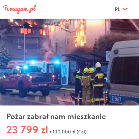
PL
Pożar zabrał nam mieszkanie
23 799 zł
100 000 zł (Cel)
z