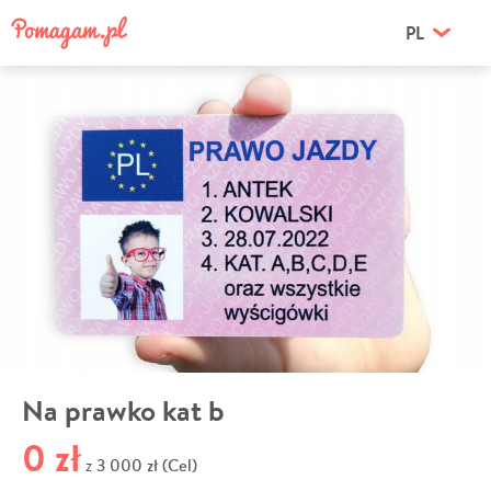
PL
Na prawko kat b
0 zł
3 000 zł (Cel)
z