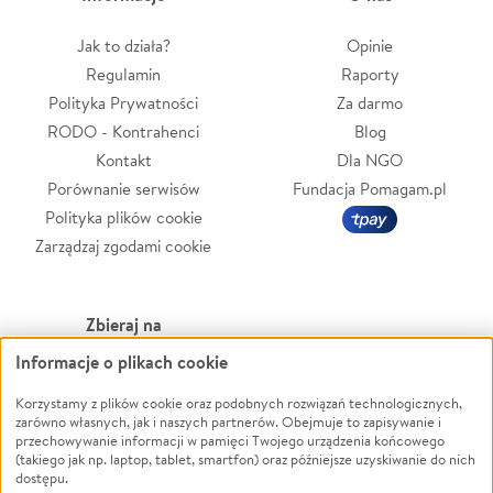
Jak to działa?
Opinie
Regulamin
Raporty
Polityka Prywatności
Za darmo
RODO - Kontrahenci
Blog
Kontakt
Dla NGO
Porównanie serwisów
Fundacja Pomagam.pl
Polityka plików cookie
Zarządzaj zgodami cookie
Zbieraj na
Informacje o plikach cookie
Leczenie
LGBTQ+
Zwierzęta
Powódź
Korzystamy z plików cookie oraz podobnych rozwiązań technologicznych,
zarówno własnych, jak i naszych partnerów. Obejmuje to zapisywanie i
Pożar
Wichura
przechowywanie informacji w pamięci Twojego urządzenia końcowego
(takiego jak np. laptop, tablet, smartfon) oraz późniejsze uzyskiwanie do nich
Ukraina
NGO
dostępu.
Sport
Religia