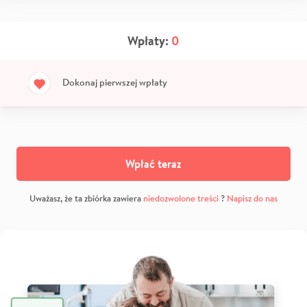
Wpłaty:
0
Dokonaj pierwszej wpłaty
Wpłać teraz
Uważasz, że ta zbiórka zawiera
niedozwolone treści
?
Napisz do nas