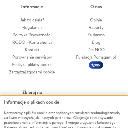
Informacje
O nas
Jak to działa?
Opinie
Regulamin
Raporty
Polityka Prywatności
Za darmo
RODO - Kontrahenci
Blog
Kontakt
Dla NGO
Porównanie serwisów
Fundacja Pomagam.pl
Polityka plików cookie
Zarządzaj zgodami cookie
Zbieraj na
Informacje o plikach cookie
Leczenie
LGBTQ+
Zwierzęta
Powódź
Korzystamy z plików cookie oraz podobnych rozwiązań technologicznych,
zarówno własnych, jak i naszych partnerów. Obejmuje to zapisywanie i
Pożar
Wichura
przechowywanie informacji w pamięci Twojego urządzenia końcowego
(takiego jak np. laptop, tablet, smartfon) oraz późniejsze uzyskiwanie do nich
Ukraina
NGO