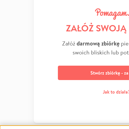
ZAŁÓŻ SWOJĄ
Załóż
darmową zbiórkę
pie
swoich bliskich lub po
Stwórz zbiórkę - z
Jak to działa