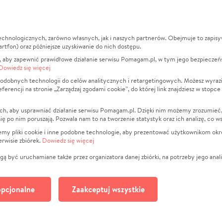
echnologicznych, zarówno własnych, jak i naszych partnerów. Obejmuje to zapis
macje
O nas
Zbieraj n
artfon) oraz późniejsze uzyskiwanie do nich dostępu.
 aby zapewnić prawidłowe działanie serwisu Pomagam.pl, w tym jego bezpieczeń
działa?
Opinie
Leczenie
Dowiedz się więcej
min
Raporty
Zwierzęta
odobnych technologii do celów analitycznych i retargetingowych. Możesz wyrazi
ncji na stronie „Zarządzaj zgodami cookie”, do której link znajdziesz w stopce
ka Prywatności
Za darmo
Pożar
 Kontrahenci
Blog
Ukraina
ch, aby usprawniać działanie serwisu Pomagam.pl. Dzięki nim możemy zrozumieć, j
t
Dla NGO
Sport
ak się po nim poruszają. Pozwala nam to na tworzenie statystyk oraz ich analizę, co w
anie serwisów
Fundacja Pomagam.pl
Pomoc Fi
jemy pliki cookie i inne podobne technologie, aby prezentować użytkownikom okr
rwisie zbiórek.
Dowiedz się więcej
a plików cookie
Projekty
zaj zgodami cookie
Pogrzeb
ą być uruchamiane także przez organizatora danej zbiórki, na potrzeby jego anali
Społeczno
Kultura
pcjonalne
Zaakceptuj wszystkie