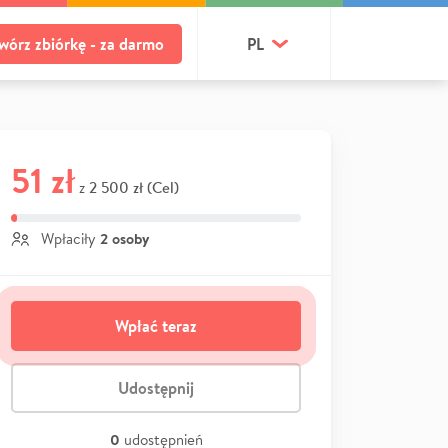
wórz zbiórkę - za darmo
PL
51 zł
2 500 zł (Cel)
z
2 osoby
Wpłaciły
Wpłać teraz
Udostępnij
0
udostępnień