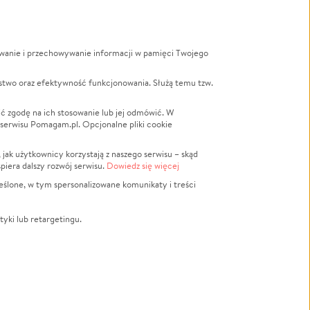
ywanie i przechowywanie informacji w pamięci Twojego
a
stwo oraz efektywność funkcjonowania. Służą temu tzw.
LGBTQ+
Powódź
ć zgodę na ich stosowanie lub jej odmówić. W
 serwisu Pomagam.pl. Opcjonalne pliki cookie
Wichura
NGO
ak użytkownicy korzystają z naszego serwisu – skąd
Religia
spiera dalszy rozwój serwisu.
Dowiedz się więcej
nansowa
Edukacja
eślone, w tym spersonalizowane komunikaty i treści
Podróż
Impreza
tyki lub retargetingu.
ść lokalna
Ochrona środowiska
Biznes