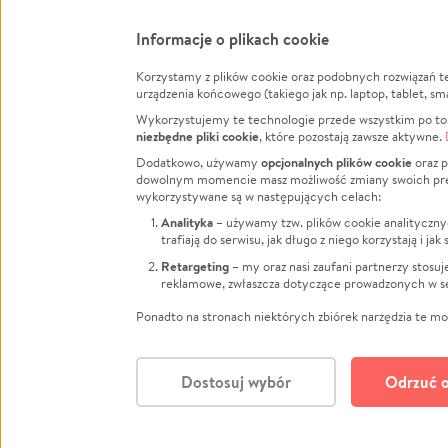
Informacje o plikach cookie
Korzystamy z plików cookie oraz podobnych rozwiązań t
Infor
urządzenia końcowego (takiego jak np. laptop, tablet, sm
Wykorzystujemy te technologie przede wszystkim po to,
Jak to 
niezbędne pliki cookie
, które pozostają zawsze aktywne.
Facebook
Twitter
Instagram
Regula
opcjonalnych plików cookie
Dodatkowo, używamy
oraz p
dowolnym momencie masz możliwość zmiany swoich prefere
Polity
LinkedIn
TikTok
Youtube
wykorzystywane są w następujących celach:
RODO -
Analityka
– używamy tzw. plików cookie analityczny
Kontak
trafiają do serwisu, jak długo z niego korzystają i j
Porówn
Retargeting
– my oraz nasi zaufani partnerzy stosu
reklamowe, zwłaszcza dotyczące prowadzonych w se
Polityk
Zarząd
Ponadto na stronach niektórych zbiórek narzędzia te mog
Dostosuj wybór
Odrzuć o
Polski
© CROWDING SP. Z O.O.