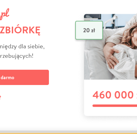
 ZBIÓRKĘ
niędzy dla siebie,
trzebujących!
a darmo
?