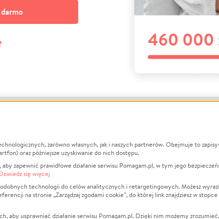
a darmo
?
echnologicznych, zarówno własnych, jak i naszych partnerów. Obejmuje to zapis
macje
O nas
Zbieraj n
artfon) oraz późniejsze uzyskiwanie do nich dostępu.
 aby zapewnić prawidłowe działanie serwisu Pomagam.pl, w tym jego bezpieczeń
działa?
Opinie
Leczenie
Dowiedz się więcej
min
Raporty
Zwierzęta
odobnych technologii do celów analitycznych i retargetingowych. Możesz wyrazi
ncji na stronie „Zarządzaj zgodami cookie”, do której link znajdziesz w stopce
ka Prywatności
Za darmo
Pożar
 Kontrahenci
Blog
Ukraina
ch, aby usprawniać działanie serwisu Pomagam.pl. Dzięki nim możemy zrozumieć, j