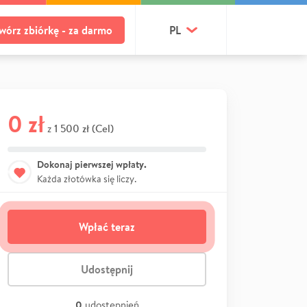
wórz zbiórkę - za darmo
PL
0 zł
1 500 zł (Cel)
z
Dokonaj pierwszej wpłaty.
Każda złotówka się liczy.
Wpłać teraz
Udostępnij
0
udostępnień