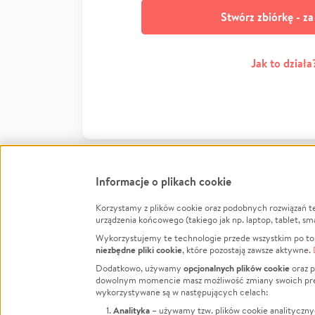
Stwórz zbiórkę - z
Jak to działa
Informacje o plikach cookie
Korzystamy z plików cookie oraz podobnych rozwiązań t
Infor
urządzenia końcowego (takiego jak np. laptop, tablet, sm
Wykorzystujemy te technologie przede wszystkim po to,
Jak to 
niezbędne pliki cookie
, które pozostają zawsze aktywne.
Facebook
Twitter
Instagram
Regula
opcjonalnych plików cookie
Dodatkowo, używamy
oraz p
dowolnym momencie masz możliwość zmiany swoich prefere
Polity
LinkedIn
TikTok
Youtube
wykorzystywane są w następujących celach:
RODO -
Analityka
– używamy tzw. plików cookie analityczny