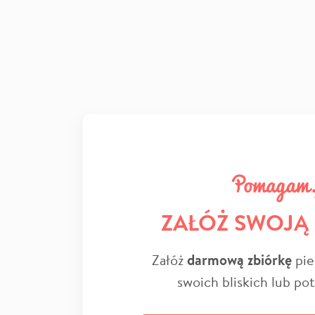
ZAŁÓŻ SWOJĄ
Załóż
darmową zbiórkę
pie
swoich bliskich lub po