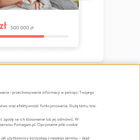
ywanie i przechowywanie informacji w pamięci Twojego
a
stwo oraz efektywność funkcjonowania. Służą temu tzw.
LGBTQ+
Powódź
ć zgodę na ich stosowanie lub jej odmówić. W
 serwisu Pomagam.pl. Opcjonalne pliki cookie
Wichura
NGO
ak użytkownicy korzystają z naszego serwisu – skąd