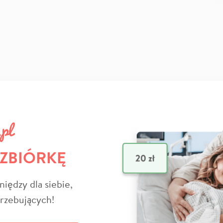
 ZBIÓRKĘ
niędzy dla siebie,
trzebujących!