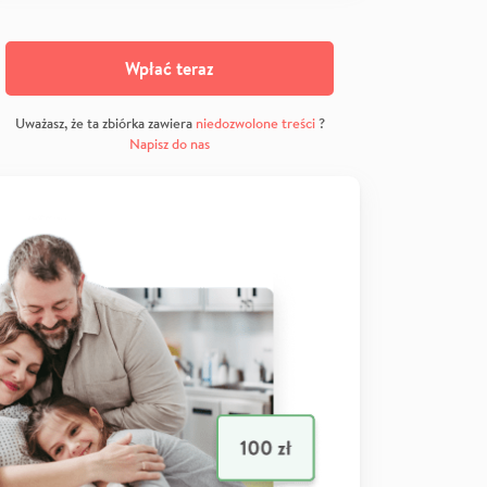
Wpłać teraz
Uważasz, że ta zbiórka zawiera
niedozwolone treści
?
Napisz do nas