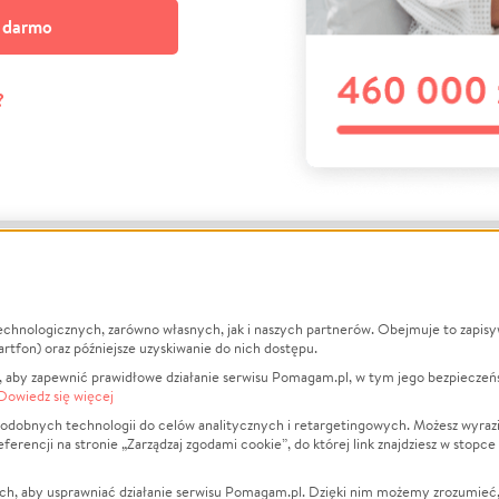
a darmo
?
echnologicznych, zarówno własnych, jak i naszych partnerów. Obejmuje to zapis
macje
O nas
Zbieraj n
artfon) oraz późniejsze uzyskiwanie do nich dostępu.
 aby zapewnić prawidłowe działanie serwisu Pomagam.pl, w tym jego bezpieczeń
działa?
Opinie
Leczenie
Dowiedz się więcej
min
Raporty
Zwierzęta
odobnych technologii do celów analitycznych i retargetingowych. Możesz wyrazi
ncji na stronie „Zarządzaj zgodami cookie”, do której link znajdziesz w stopce
ka Prywatności
Za darmo
Pożar
 Kontrahenci
Blog
Ukraina
ch, aby usprawniać działanie serwisu Pomagam.pl. Dzięki nim możemy zrozumieć, j