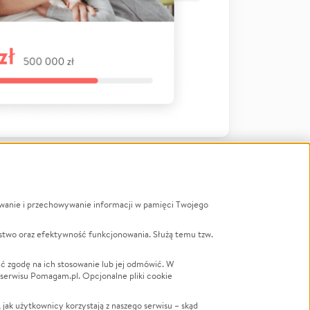
ywanie i przechowywanie informacji w pamięci Twojego
a
stwo oraz efektywność funkcjonowania. Służą temu tzw.
LGBTQ+
Powódź
ć zgodę na ich stosowanie lub jej odmówić. W
 serwisu Pomagam.pl. Opcjonalne pliki cookie
Wichura
NGO
ak użytkownicy korzystają z naszego serwisu – skąd