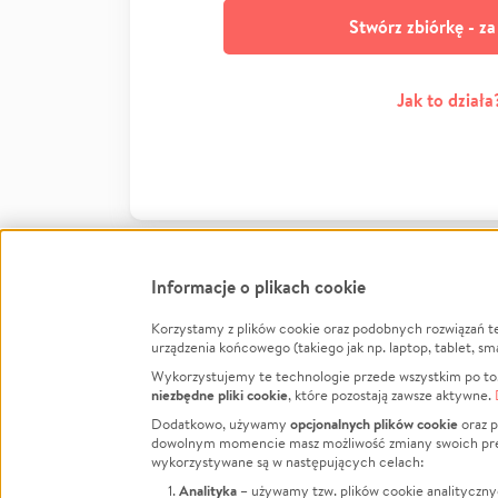
Stwórz zbiórkę - z
Jak to działa
Informacje o plikach cookie
Korzystamy z plików cookie oraz podobnych rozwiązań t
Infor
urządzenia końcowego (takiego jak np. laptop, tablet, sm
Wykorzystujemy te technologie przede wszystkim po to,
Jak to 
niezbędne pliki cookie
, które pozostają zawsze aktywne.
Facebook
Twitter
Instagram
Regula
opcjonalnych plików cookie
Dodatkowo, używamy
oraz p
dowolnym momencie masz możliwość zmiany swoich prefere
Polity
LinkedIn
TikTok
Youtube
wykorzystywane są w następujących celach:
RODO -
Analityka
– używamy tzw. plików cookie analityczny