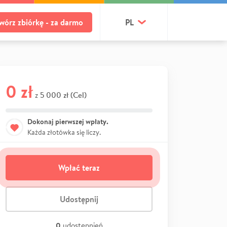
wórz zbiórkę - za darmo
PL
0 zł
5 000 zł (Cel)
z
Dokonaj pierwszej wpłaty.
Każda złotówka się liczy.
Wpłać teraz
Udostępnij
0
udostępnień