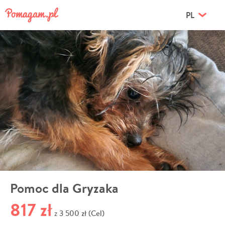
PL
Pomoc dla Gryzaka
817 zł
3 500 zł (Cel)
z