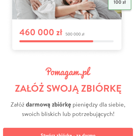
ZAŁÓŻ SWOJĄ ZBIÓRKĘ
Załóż
darmową zbiórkę
pieniędzy dla siebie,
swoich bliskich lub potrzebujących!
Stwórz zbiórkę - za darmo