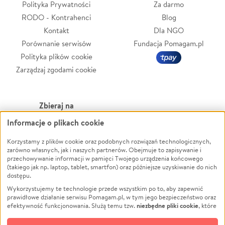
Polityka Prywatności
Za darmo
RODO - Kontrahenci
Blog
Kontakt
Dla NGO
Porównanie serwisów
Fundacja Pomagam.pl
Polityka plików cookie
Zarządzaj zgodami cookie
Zbieraj na
Informacje o plikach cookie
Leczenie
LGBTQ+
Korzystamy z plików cookie oraz podobnych rozwiązań technologicznych,
Zwierzęta
Powódź
zarówno własnych, jak i naszych partnerów. Obejmuje to zapisywanie i
Pożar
Wichura
przechowywanie informacji w pamięci Twojego urządzenia końcowego
(takiego jak np. laptop, tablet, smartfon) oraz późniejsze uzyskiwanie do nich
Ukraina
NGO
dostępu.
Sport
Religia
Wykorzystujemy te technologie przede wszystkim po to, aby zapewnić
Pomoc Finansowa
Edukacja
prawidłowe działanie serwisu Pomagam.pl, w tym jego bezpieczeństwo oraz
niezbędne pliki cookie
efektywność funkcjonowania. Służą temu tzw.
, które
Projekty
Podróż
pozostają zawsze aktywne.
Dowiedz się więcej
Pogrzeb
Impreza