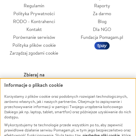
Regulamin
Raporty
Polityka Prywatności
Za darmo
RODO - Kontrahenci
Blog
Kontakt
Dla NGO
Porównanie serwisów
Fundacja Pomagam.pl
Polityka plików cookie
Zarządzaj zgodami cookie
Zbieraj na
Informacje o plikach cookie
Leczenie
LGBTQ+
Zwierzęta
Powódź
Korzystamy z plików cookie oraz podobnych rozwiązań technologicznych,
zarówno własnych, jak i naszych partnerów. Obejmuje to zapisywanie i
Pożar
Wichura
przechowywanie informacji w pamięci Twojego urządzenia końcowego
(takiego jak np. laptop, tablet, smartfon) oraz późniejsze uzyskiwanie do nich
Ukraina
NGO
dostępu.
Sport
Religia
Wykorzystujemy te technologie przede wszystkim po to, aby zapewnić
Pomoc Finansowa
Edukacja
prawidłowe działanie serwisu Pomagam.pl, w tym jego bezpieczeństwo oraz
niezbędne pliki cookie
efektywność funkcjonowania. Służą temu tzw.
, które