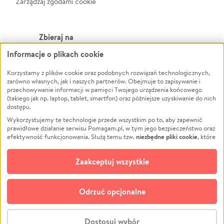
Zarządzaj zgodami cookie
Zbieraj na
Informacje o plikach cookie
Leczenie
LGBTQ+
Zwierzęta
Powódź
Korzystamy z plików cookie oraz podobnych rozwiązań technologicznych,
zarówno własnych, jak i naszych partnerów. Obejmuje to zapisywanie i
Pożar
Wichura
przechowywanie informacji w pamięci Twojego urządzenia końcowego
(takiego jak np. laptop, tablet, smartfon) oraz późniejsze uzyskiwanie do nich
Ukraina
NGO
dostępu.
Sport
Religia
Wykorzystujemy te technologie przede wszystkim po to, aby zapewnić
Pomoc Finansowa
Edukacja
prawidłowe działanie serwisu Pomagam.pl, w tym jego bezpieczeństwo oraz
niezbędne pliki cookie
efektywność funkcjonowania. Służą temu tzw.
, które
Projekty
Podróż
pozostają zawsze aktywne.
Dowiedz się więcej
Pogrzeb
Impreza
opcjonalnych plików cookie
Dodatkowo, używamy
oraz podobnych
Zaakceptuj wszystkie
Społeczność lokalna
Ochrona środowiska
technologii do celów analitycznych i retargetingowych. Możesz wyrazić
zgodę na ich stosowanie lub jej odmówić. W dowolnym momencie masz
Kultura
Biznes
możliwość zmiany swoich preferencji na stronie „Zarządzaj zgodami cookie”,
Odrzuć opcjonalne
Polski
do której link znajdziesz w stopce serwisu Pomagam.pl. Opcjonalne pliki
cookie wykorzystywane są w następujących celach:
© CROWDING SP. Z O.O.
Analityka
– używamy tzw. plików cookie analitycznych, aby usprawniać
Dostosuj wybór
działanie serwisu Pomagam.pl. Dzięki nim możemy zrozumieć, jak