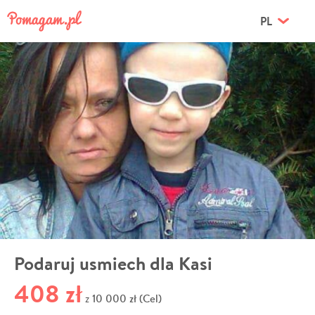
PL
Podaruj usmiech dla Kasi
408 zł
10 000 zł (Cel)
z