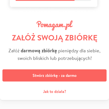
ZAŁÓŻ SWOJĄ ZBIÓRKĘ
Załóż
darmową zbiórkę
pieniędzy dla siebie,
swoich bliskich lub potrzebujących!
Stwórz zbiórkę - za darmo
Jak to działa?