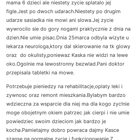
mama 6 dzieci ale niestety zycie splatalo jej
figle.Jest po dwoch udarach.Niestety po drugim
udarze sasiadka nie mowi ani slowa.Jej zycie
wywrocilo sie do gory nogami praktycznie z dnia na
dzien.Nie umie pisac.Dnia 25marca odbyla wizyte u
lekarza neurologa,ktory dal skierowanie na tk glowy
oraz do okulisty,poniewaz Kaska nie widzi na lewe
oko.Ogolnie ma lewostronny bezwlad.Pani doktor
przepisala tabletki na mowe.
Potrzebuje pieniedzy na rehabilitacje,oplaty leki i
zywnosc oraz remont mieszkania.Bylabym bardzo
wdzieczna za wsparcie dla niej ma dla kogo zyc!nie
moge obojetnym okiem patrzec jak cierpi i nie umie
powiedziec swoim dzieciom jak bardzo je
kocha.Pamietajmy dobro powraca dajmy Kasce
szanse na normalne zycie i funkcjonowanie.Z