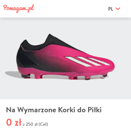
PL
Na Wymarzone Korki do Piłki
0 zł
250 zł (Cel)
z