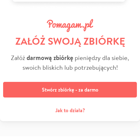
ZAŁÓŻ SWOJĄ ZBIÓRKĘ
Załóż
darmową zbiórkę
pieniędzy dla siebie,
swoich bliskich lub potrzebujących!
Stwórz zbiórkę - za darmo
Jak to działa?