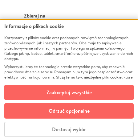
Zbieraj na
Informacje o plikach cookie
Leczenie
LGBTQ+
Zwierzęta
Powódź
Korzystamy z plików cookie oraz podobnych rozwiązań technologicznych,
zarówno własnych, jak i naszych partnerów. Obejmuje to zapisywanie i
Pożar
Wichura
przechowywanie informacji w pamięci Twojego urządzenia końcowego
(takiego jak np. laptop, tablet, smartfon) oraz późniejsze uzyskiwanie do nich
Ukraina
NGO
dostępu.
Sport
Religia
Wykorzystujemy te technologie przede wszystkim po to, aby zapewnić
Pomoc Finansowa
Edukacja
prawidłowe działanie serwisu Pomagam.pl, w tym jego bezpieczeństwo oraz
niezbędne pliki cookie
efektywność funkcjonowania. Służą temu tzw.
, które
Projekty
Podróż
pozostają zawsze aktywne.
Dowiedz się więcej
Pogrzeb
Impreza
opcjonalnych plików cookie
Dodatkowo, używamy
oraz podobnych
Zaakceptuj wszystkie
Społeczność lokalna
Ochrona środowiska
technologii do celów analitycznych i retargetingowych. Możesz wyrazić
zgodę na ich stosowanie lub jej odmówić. W dowolnym momencie masz
Kultura
Biznes
możliwość zmiany swoich preferencji na stronie „Zarządzaj zgodami cookie”,
Odrzuć opcjonalne
Polski
do której link znajdziesz w stopce serwisu Pomagam.pl. Opcjonalne pliki
cookie wykorzystywane są w następujących celach:
© CROWDING SP. Z O.O.
Analityka
– używamy tzw. plików cookie analitycznych, aby usprawniać
Dostosuj wybór
działanie serwisu Pomagam.pl. Dzięki nim możemy zrozumieć, jak
użytkownicy korzystają z naszego serwisu – skąd trafiają do serwisu, jak
Stwórz zbiórkę - za darmo