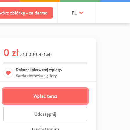
wórz zbiórkę - za darmo
PL
0 zł
10 000 zł (Cel)
z
Dokonaj pierwszej wpłaty.
Każda złotówka się liczy.
Wpłać teraz
Udostępnij
0
udostępnień