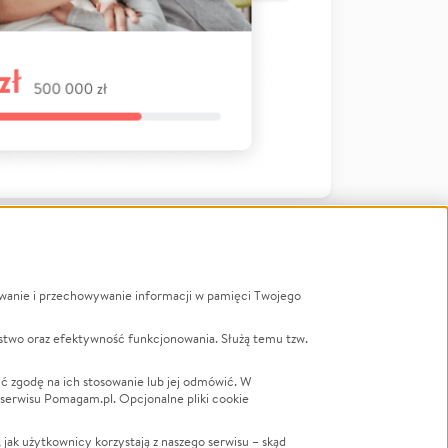
ywanie i przechowywanie informacji w pamięci Twojego
a
stwo oraz efektywność funkcjonowania. Służą temu tzw.
LGBTQ+
Powódź
ć zgodę na ich stosowanie lub jej odmówić. W
 serwisu Pomagam.pl. Opcjonalne pliki cookie
Wichura
NGO
ak użytkownicy korzystają z naszego serwisu – skąd