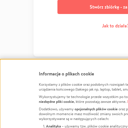
Stwórz zbiórkę - z
Jak to działa
Informacje o plikach cookie
Korzystamy z plików cookie oraz podobnych rozwiązań t
Infor
urządzenia końcowego (takiego jak np. laptop, tablet, sm
Wykorzystujemy te technologie przede wszystkim po to,
Jak to 
niezbędne pliki cookie
, które pozostają zawsze aktywne.
Facebook
Twitter
Instagram
Regula
opcjonalnych plików cookie
Dodatkowo, używamy
oraz p
dowolnym momencie masz możliwość zmiany swoich prefere
Polity
LinkedIn
TikTok
Youtube
wykorzystywane są w następujących celach:
RODO -
Analityka
– używamy tzw. plików cookie analityczny