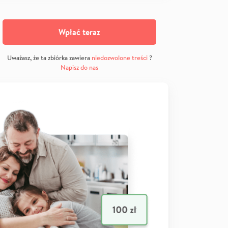
Wpłać teraz
Uważasz, że ta zbiórka zawiera
niedozwolone treści
?
Napisz do nas