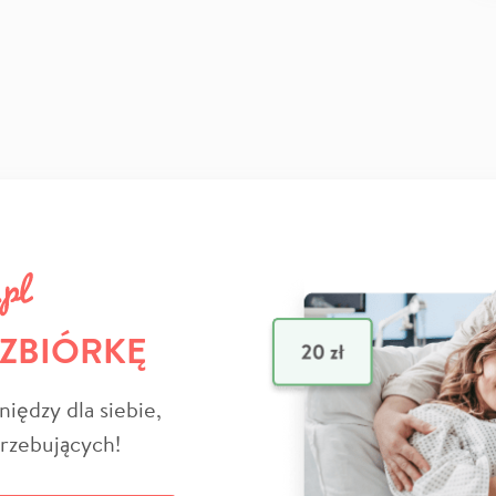
 ZBIÓRKĘ
niędzy dla siebie,
trzebujących!