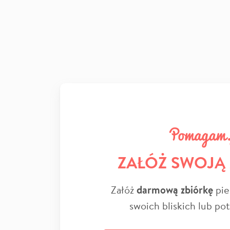
ZAŁÓŻ SWOJĄ
Załóż
darmową zbiórkę
pie
swoich bliskich lub po