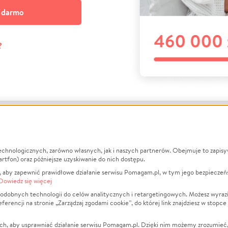
a darmo
?
echnologicznych, zarówno własnych, jak i naszych partnerów. Obejmuje to zapis
macje
O nas
Zbieraj n
artfon) oraz późniejsze uzyskiwanie do nich dostępu.
 aby zapewnić prawidłowe działanie serwisu Pomagam.pl, w tym jego bezpieczeń
działa?
Opinie
Leczenie
Dowiedz się więcej
min
Raporty
Zwierzęta
odobnych technologii do celów analitycznych i retargetingowych. Możesz wyrazi
ncji na stronie „Zarządzaj zgodami cookie”, do której link znajdziesz w stopce
ka Prywatności
Za darmo
Pożar
 Kontrahenci
Blog
Ukraina
ch, aby usprawniać działanie serwisu Pomagam.pl. Dzięki nim możemy zrozumieć, j