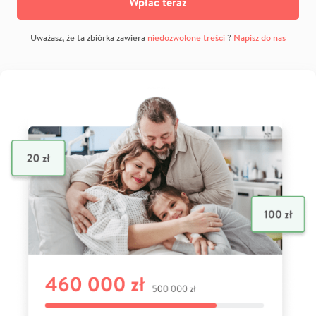
Wpłać teraz
Uważasz, że ta zbiórka zawiera
niedozwolone treści
?
Napisz do nas