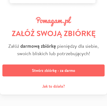
ZAŁÓŻ SWOJĄ ZBIÓRKĘ
Załóż
darmową zbiórkę
pieniędzy dla siebie,
swoich bliskich lub potrzebujących!
Stwórz zbiórkę - za darmo
Jak to działa?