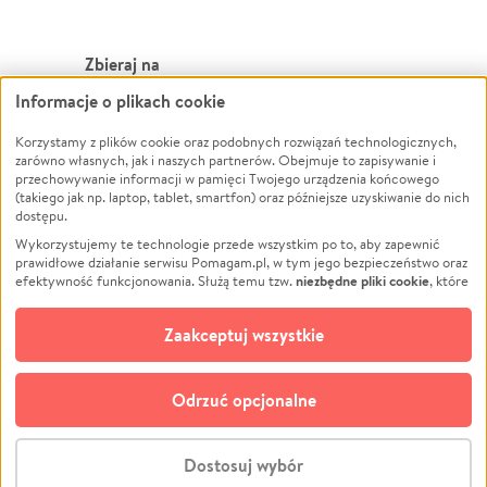
Zbieraj na
Informacje o plikach cookie
Leczenie
LGBTQ+
Zwierzęta
Powódź
Korzystamy z plików cookie oraz podobnych rozwiązań technologicznych,
zarówno własnych, jak i naszych partnerów. Obejmuje to zapisywanie i
Pożar
Wichura
przechowywanie informacji w pamięci Twojego urządzenia końcowego
(takiego jak np. laptop, tablet, smartfon) oraz późniejsze uzyskiwanie do nich
Ukraina
NGO
dostępu.
Sport
Religia
Wykorzystujemy te technologie przede wszystkim po to, aby zapewnić
Pomoc Finansowa
Edukacja
prawidłowe działanie serwisu Pomagam.pl, w tym jego bezpieczeństwo oraz
niezbędne pliki cookie
efektywność funkcjonowania. Służą temu tzw.
, które
Projekty
Podróż
pozostają zawsze aktywne.
Dowiedz się więcej
Pogrzeb
Impreza
opcjonalnych plików cookie
Dodatkowo, używamy
oraz podobnych
Zaakceptuj wszystkie
Społeczność lokalna
Ochrona środowiska
technologii do celów analitycznych i retargetingowych. Możesz wyrazić
zgodę na ich stosowanie lub jej odmówić. W dowolnym momencie masz
Kultura
Biznes
możliwość zmiany swoich preferencji na stronie „Zarządzaj zgodami cookie”,
Odrzuć opcjonalne
Polski
do której link znajdziesz w stopce serwisu Pomagam.pl. Opcjonalne pliki
cookie wykorzystywane są w następujących celach:
© CROWDING SP. Z O.O.
Analityka
– używamy tzw. plików cookie analitycznych, aby usprawniać
Dostosuj wybór
działanie serwisu Pomagam.pl. Dzięki nim możemy zrozumieć, jak
użytkownicy korzystają z naszego serwisu – skąd trafiają do serwisu, jak