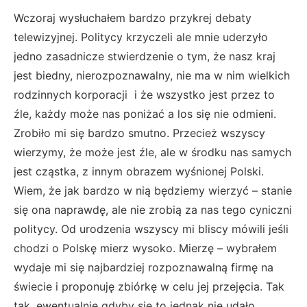
Wczoraj wysłuchałem bardzo przykrej debaty
telewizyjnej. Politycy krzyczeli ale mnie uderzyło
jedno zasadnicze stwierdzenie o tym, że nasz kraj
jest biedny, nierozpoznawalny, nie ma w nim wielkich
rodzinnych korporacji i że wszystko jest przez to
źle, każdy może nas poniżać a los się nie odmieni.
Zrobiło mi się bardzo smutno. Przecież wszyscy
wierzymy, że może jest źle, ale w środku nas samych
jest cząstka, z innym obrazem wyśnionej Polski.
Wiem, że jak bardzo w nią będziemy wierzyć – stanie
się ona naprawdę, ale nie zrobią za nas tego cyniczni
politycy. Od urodzenia wszyscy mi bliscy mówili jeśli
chodzi o Polskę mierz wysoko. Mierzę – wybrałem
wydaje mi się najbardziej rozpoznawalną firmę na
świecie i proponuję zbiórkę w celu jej przejęcia. Tak
tak, ewentualnie gdyby się to jednak nie udało,