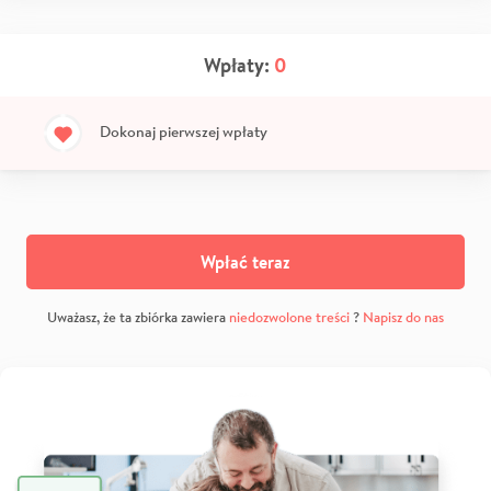
Wpłaty:
0
Dokonaj pierwszej wpłaty
Wpłać teraz
Uważasz, że ta zbiórka zawiera
niedozwolone treści
?
Napisz do nas