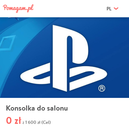
PL
Konsolka do salonu
0 zł
1 600 zł (Cel)
z