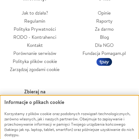
Jak to działa?
Opinie
Regulamin
Raporty
Polityka Prywatności
Za darmo
RODO - Kontrahenci
Blog
Kontakt
Dla NGO
Porównanie serwisów
Fundacja Pomagam.pl
Polityka plików cookie
Zarządzaj zgodami cookie
Zbieraj na
Informacje o plikach cookie
Leczenie
LGBTQ+
Zwierzęta
Powódź
Korzystamy z plików cookie oraz podobnych rozwiązań technologicznych,
zarówno własnych, jak i naszych partnerów. Obejmuje to zapisywanie i
Pożar
Wichura
przechowywanie informacji w pamięci Twojego urządzenia końcowego
(takiego jak np. laptop, tablet, smartfon) oraz późniejsze uzyskiwanie do nich
Ukraina
NGO
dostępu.
Sport
Religia