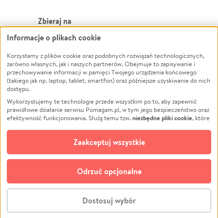
Zbieraj na
Informacje o plikach cookie
Leczenie
LGBTQ+
Zwierzęta
Powódź
Korzystamy z plików cookie oraz podobnych rozwiązań technologicznych,
zarówno własnych, jak i naszych partnerów. Obejmuje to zapisywanie i
Pożar
Wichura
przechowywanie informacji w pamięci Twojego urządzenia końcowego
(takiego jak np. laptop, tablet, smartfon) oraz późniejsze uzyskiwanie do nich
Ukraina
NGO
dostępu.
Sport
Religia
Wykorzystujemy te technologie przede wszystkim po to, aby zapewnić
Pomoc Finansowa
Edukacja
prawidłowe działanie serwisu Pomagam.pl, w tym jego bezpieczeństwo oraz
niezbędne pliki cookie
efektywność funkcjonowania. Służą temu tzw.
, które
Projekty
Podróż
pozostają zawsze aktywne.
Dowiedz się więcej
Pogrzeb
Impreza
opcjonalnych plików cookie
Dodatkowo, używamy
oraz podobnych
Zaakceptuj wszystkie
Społeczność lokalna
Ochrona środowiska
technologii do celów analitycznych i retargetingowych. Możesz wyrazić
zgodę na ich stosowanie lub jej odmówić. W dowolnym momencie masz
Kultura
Biznes
możliwość zmiany swoich preferencji na stronie „Zarządzaj zgodami cookie”,
Odrzuć opcjonalne
Polski
do której link znajdziesz w stopce serwisu Pomagam.pl. Opcjonalne pliki
cookie wykorzystywane są w następujących celach:
© CROWDING SP. Z O.O.
Analityka
– używamy tzw. plików cookie analitycznych, aby usprawniać
Dostosuj wybór
działanie serwisu Pomagam.pl. Dzięki nim możemy zrozumieć, jak
użytkownicy korzystają z naszego serwisu – skąd trafiają do serwisu, jak
Stwórz zbiórkę - za darmo
długo z niego korzystają i jak się po nim poruszają. Pozwala nam to na