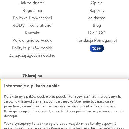
Jak to działa?
Opinie
Regulamin
Raporty
Polityka Prywatności
Za darmo
RODO - Kontrahenci
Blog
Kontakt
Dla NGO
Porównanie serwisów
Fundacja Pomagam.pl
Polityka plików cookie
Zarządzaj zgodami cookie
Zbieraj na
Informacje o plikach cookie
Leczenie
LGBTQ+
Zwierzęta
Powódź
Korzystamy z plików cookie oraz podobnych rozwiązań technologicznych,
zarówno własnych, jak i naszych partnerów. Obejmuje to zapisywanie i
Pożar
Wichura
przechowywanie informacji w pamięci Twojego urządzenia końcowego
(takiego jak np. laptop, tablet, smartfon) oraz późniejsze uzyskiwanie do nich
Ukraina
NGO
dostępu.
Sport
Religia
Wykorzystujemy te technologie przede wszystkim po to, aby zapewnić
Pomoc Finansowa
Edukacja
prawidłowe działanie serwisu Pomagam.pl, w tym jego bezpieczeństwo oraz