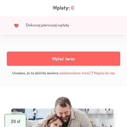
Wpłaty:
0
Dokonaj pierwszej wpłaty
Wpłać teraz
Uważasz, że ta zbiórka zawiera
niedozwolone treści
?
Napisz do nas