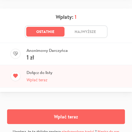
Wpłaty:
1
OSTATNIE
NAJWYŻSZE
Anonimowy Darczyńca
1
zł
Dołącz do listy
Wpłać teraz
Wpłać teraz
Uważasz, że ta zbiórka zawiera
niedozwolone treści
?
Napisz do nas