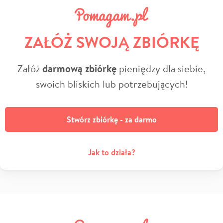
ZAŁÓŻ SWOJĄ ZBIÓRKĘ
Załóż
darmową zbiórkę
pieniędzy dla siebie,
swoich bliskich lub potrzebujących!
Stwórz zbiórkę - za darmo
Jak to działa?