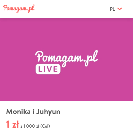
PL
Monika i Juhyun
1 zł
1 000 zł (Cel)
z