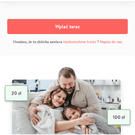
Wpłać teraz
Uważasz, że ta zbiórka zawiera
niedozwolone treści
?
Napisz do nas