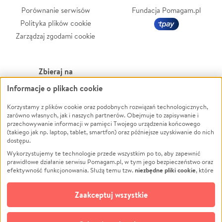
Porównanie serwisów
Fundacja Pomagam.pl
Polityka plików cookie
Zarządzaj zgodami cookie
Zbieraj na
Informacje o plikach cookie
Leczenie
LGBTQ+
Zwierzęta
Powódź
Korzystamy z plików cookie oraz podobnych rozwiązań technologicznych,
zarówno własnych, jak i naszych partnerów. Obejmuje to zapisywanie i
Pożar
Wichura
przechowywanie informacji w pamięci Twojego urządzenia końcowego
(takiego jak np. laptop, tablet, smartfon) oraz późniejsze uzyskiwanie do nich
Ukraina
NGO
dostępu.
Sport
Religia
Wykorzystujemy te technologie przede wszystkim po to, aby zapewnić
Pomoc Finansowa
Edukacja
prawidłowe działanie serwisu Pomagam.pl, w tym jego bezpieczeństwo oraz
niezbędne pliki cookie
efektywność funkcjonowania. Służą temu tzw.
, które
Projekty
Podróż
pozostają zawsze aktywne.
Dowiedz się więcej
Pogrzeb
Impreza
opcjonalnych plików cookie
Dodatkowo, używamy
oraz podobnych
Zaakceptuj wszystkie
Społeczność lokalna
Ochrona środowiska
technologii do celów analitycznych i retargetingowych. Możesz wyrazić
zgodę na ich stosowanie lub jej odmówić. W dowolnym momencie masz
Kultura
Biznes
możliwość zmiany swoich preferencji na stronie „Zarządzaj zgodami cookie”,