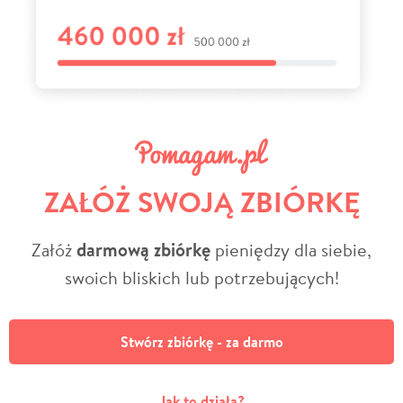
ZAŁÓŻ SWOJĄ ZBIÓRKĘ
Załóż
darmową zbiórkę
pieniędzy dla siebie,
swoich bliskich lub potrzebujących!
Stwórz zbiórkę - za darmo
Jak to działa?