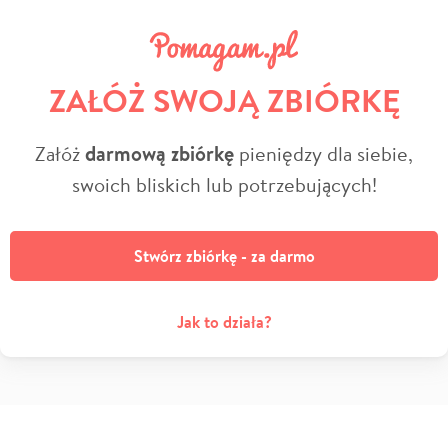
ZAŁÓŻ SWOJĄ ZBIÓRKĘ
Załóż
darmową zbiórkę
pieniędzy dla siebie,
swoich bliskich lub potrzebujących!
Stwórz zbiórkę - za darmo
Jak to działa?