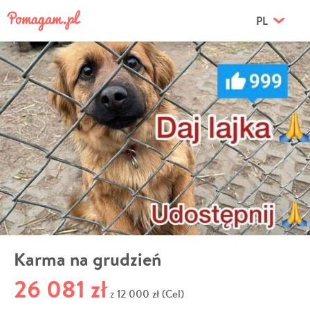
PL
Karma na grudzień
26 081 zł
12 000 zł (Cel)
z