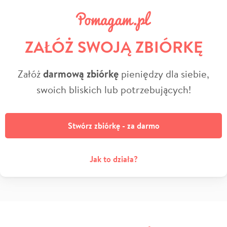
ZAŁÓŻ SWOJĄ ZBIÓRKĘ
Załóż
darmową zbiórkę
pieniędzy dla siebie,
swoich bliskich lub potrzebujących!
Stwórz zbiórkę - za darmo
Jak to działa?