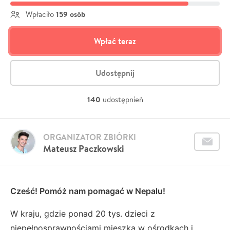
159 osób
Wpłaciło
Wpłać teraz
Udostępnij
140
udostępnień
ORGANIZATOR ZBIÓRKI
Mateusz Paczkowski
Cześć! Pomóż nam pomagać w Nepalu!
W kraju, gdzie ponad 20 tys. dzieci z
niepełnosprawnościami mieszka w ośrodkach i