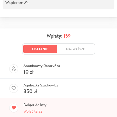
Wspieram 🙏
Wpłaty:
159
OSTATNIE
NAJWYŻSZE
Anonimowy Darczyńca
10
zł
Agnieszka Szudrowicz
350
zł
Dołącz do listy
Wpłać teraz