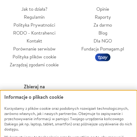
Jak to działa?
Opinie
Regulamin
Raporty
Polityka Prywatności
Za darmo
RODO - Kontrahenci
Blog
Kontakt
Dla NGO
Porównanie serwisów
Fundacja Pomagam.pl
Polityka plików cookie
Zarządzaj zgodami cookie
Zbieraj na
Informacje o plikach cookie
Leczenie
LGBTQ+
Zwierzęta
Powódź
Korzystamy z plików cookie oraz podobnych rozwiązań technologicznych,
zarówno własnych, jak i naszych partnerów. Obejmuje to zapisywanie i
Pożar
Wichura
przechowywanie informacji w pamięci Twojego urządzenia końcowego
(takiego jak np. laptop, tablet, smartfon) oraz późniejsze uzyskiwanie do nich
Ukraina
NGO
dostępu.
Sport
Religia