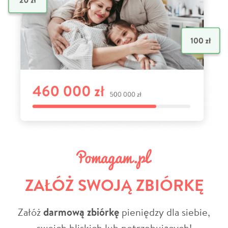
ZAŁÓŻ SWOJĄ ZBIÓRKĘ
Załóż
darmową zbiórkę
pieniędzy dla siebie,
swoich bliskich lub potrzebujących!