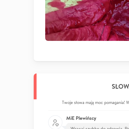
SŁOW
Twoje słowa mają moc pomagania! Wp
MiE Plewińscy
Wracaj szybko do zdrowia. P