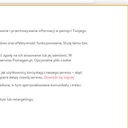
ywanie i przechowywanie informacji w pamięci Twojego
a
stwo oraz efektywność funkcjonowania. Służą temu tzw.
LGBTQ+
Powódź
ć zgodę na ich stosowanie lub jej odmówić. W
 serwisu Pomagam.pl. Opcjonalne pliki cookie
Wichura
NGO
ak użytkownicy korzystają z naszego serwisu – skąd
Religia
spiera dalszy rozwój serwisu.
Dowiedz się więcej
nansowa
Edukacja
eślone, w tym spersonalizowane komunikaty i treści
Podróż
Impreza
tyki lub retargetingu.
ść lokalna
Ochrona środowiska
Biznes