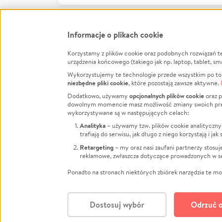
Informacje o plikach cookie
Korzystamy z plików cookie oraz podobnych rozwiązań t
Infor
urządzenia końcowego (takiego jak np. laptop, tablet, sm
Wykorzystujemy te technologie przede wszystkim po to,
Jak to 
niezbędne pliki cookie
, które pozostają zawsze aktywne.
Facebook
Twitter
Instagram
Regula
opcjonalnych plików cookie
Dodatkowo, używamy
oraz p
dowolnym momencie masz możliwość zmiany swoich prefere
Polity
LinkedIn
TikTok
Youtube
wykorzystywane są w następujących celach:
RODO -
Analityka
– używamy tzw. plików cookie analityczny
Kontak
trafiają do serwisu, jak długo z niego korzystają i j
Porówn
Retargeting
– my oraz nasi zaufani partnerzy stosu
reklamowe, zwłaszcza dotyczące prowadzonych w se
Polityk
Zarząd
Ponadto na stronach niektórych zbiórek narzędzia te mog
Dostosuj wybór
Odrzuć o
Polski