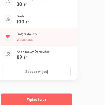
30
zł
Gosia
100
zł
Dołącz do listy
Wpłać teraz
Anonimowy Darczyńca
89
zł
Zobacz więcej
Wpłać teraz