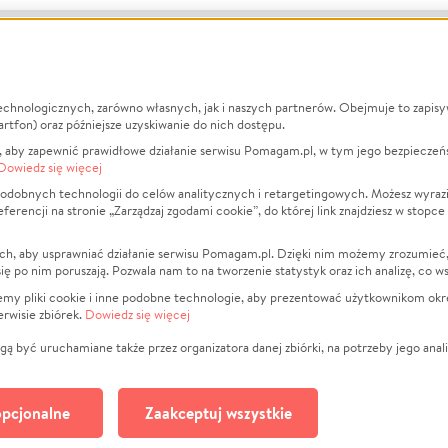
echnologicznych, zarówno własnych, jak i naszych partnerów. Obejmuje to zapis
macje
O nas
Zbieraj n
artfon) oraz późniejsze uzyskiwanie do nich dostępu.
 aby zapewnić prawidłowe działanie serwisu Pomagam.pl, w tym jego bezpieczeń
działa?
Opinie
Leczenie
Dowiedz się więcej
min
Raporty
Zwierzęta
odobnych technologii do celów analitycznych i retargetingowych. Możesz wyrazi
ncji na stronie „Zarządzaj zgodami cookie”, do której link znajdziesz w stopce
ka Prywatności
Za darmo
Pożar
 Kontrahenci
Blog
Ukraina
ch, aby usprawniać działanie serwisu Pomagam.pl. Dzięki nim możemy zrozumieć, j
t
Dla NGO
Sport
ak się po nim poruszają. Pozwala nam to na tworzenie statystyk oraz ich analizę, co w
anie serwisów
Fundacja Pomagam.pl
Pomoc Fi
jemy pliki cookie i inne podobne technologie, aby prezentować użytkownikom okr
rwisie zbiórek.
Dowiedz się więcej
a plików cookie
Projekty
zaj zgodami cookie
Pogrzeb
ą być uruchamiane także przez organizatora danej zbiórki, na potrzeby jego anali
Społeczno
Kultura
pcjonalne
Zaakceptuj wszystkie