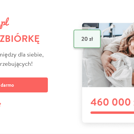
 ZBIÓRKĘ
niędzy dla siebie,
trzebujących!
a darmo
?