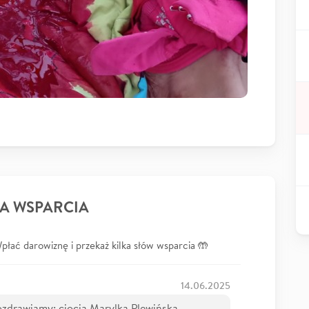
A WSPARCIA
łać darowiznę i przekaż kilka słów wsparcia 🤲
14.06.2025
ozdrawiamy: ciocia Marylka Plewińska