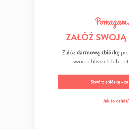
ZAŁÓŻ SWOJĄ
Załóż
darmową zbiórkę
pie
swoich bliskich lub po
Stwórz zbiórkę - z
Jak to działa