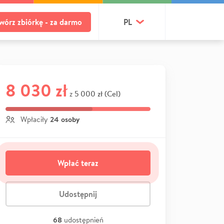
wórz zbiórkę - za darmo
PL
8 030 zł
5 000 zł (Cel)
z
24 osoby
Wpłaciły
Wpłać teraz
Udostępnij
68
udostępnień