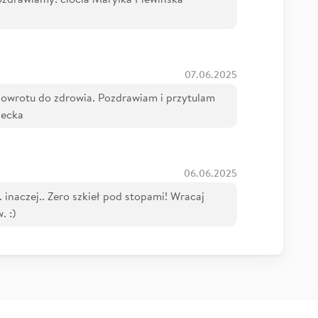
07.06.2025
powrotu do zdrowia. Pozdrawiam i przytulam
decka
06.06.2025
. inaczej.. Zero szkieł pod stopami! Wracaj
. :)