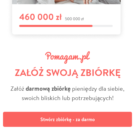
ZAŁÓŻ SWOJĄ ZBIÓRKĘ
Załóż
darmową zbiórkę
pieniędzy dla siebie,
swoich bliskich lub potrzebujących!
Stwórz zbiórkę - za darmo