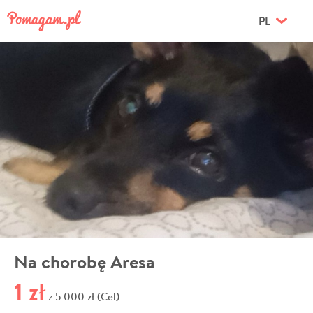
PL
Na chorobę Aresa
1 zł
5 000 zł (Cel)
z