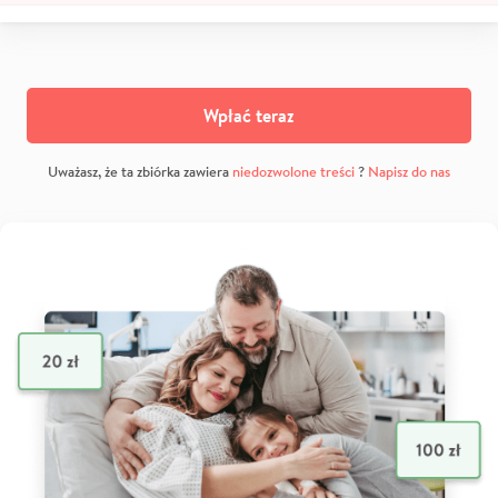
Wpłać teraz
Uważasz, że ta zbiórka zawiera
niedozwolone treści
?
Napisz do nas