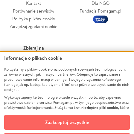
Kontakt
Dla NGO
Porównanie serwisów
Fundacja Pomagam.pl
Polityka plików cookie
Zarządzaj zgodami cookie
Zbieraj na
Informacje o plikach cookie
Leczenie
LGBTQ+
Zwierzęta
Powódź
Korzystamy z plików cookie oraz podobnych rozwiązań technologicznych,
zarówno własnych, jak i naszych partnerów. Obejmuje to zapisywanie i
Pożar
Wichura
przechowywanie informacji w pamięci Twojego urządzenia końcowego
(takiego jak np. laptop, tablet, smartfon) oraz późniejsze uzyskiwanie do nich
Ukraina
NGO
dostępu.
Sport
Religia
Wykorzystujemy te technologie przede wszystkim po to, aby zapewnić
Pomoc Finansowa
Edukacja
prawidłowe działanie serwisu Pomagam.pl, w tym jego bezpieczeństwo oraz
niezbędne pliki cookie
efektywność funkcjonowania. Służą temu tzw.
, które
Projekty
Podróż
pozostają zawsze aktywne.
Dowiedz się więcej
Pogrzeb
Impreza
opcjonalnych plików cookie
Dodatkowo, używamy
oraz podobnych
Zaakceptuj wszystkie
Społeczność lokalna
Ochrona środowiska
technologii do celów analitycznych i retargetingowych. Możesz wyrazić
zgodę na ich stosowanie lub jej odmówić. W dowolnym momencie masz
Kultura
Biznes