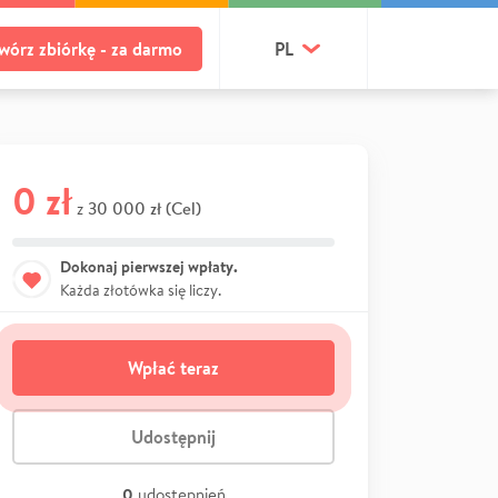
wórz zbiórkę - za darmo
PL
0 zł
30 000 zł (Cel)
z
Dokonaj pierwszej wpłaty.
Każda złotówka się liczy.
Wpłać teraz
Udostępnij
0
udostępnień