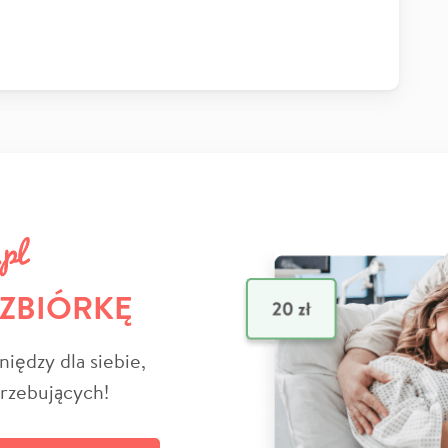
 ZBIÓRKĘ
niędzy dla siebie,
trzebujących!