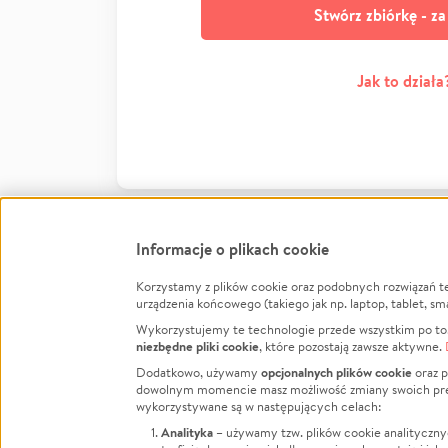
Stwórz zbiórkę - z
Jak to działa
Informacje o plikach cookie
Korzystamy z plików cookie oraz podobnych rozwiązań t
Infor
urządzenia końcowego (takiego jak np. laptop, tablet, sm
Wykorzystujemy te technologie przede wszystkim po to,
Jak to 
niezbędne pliki cookie
, które pozostają zawsze aktywne.
Facebook
Twitter
Instagram
Regula
opcjonalnych plików cookie
Dodatkowo, używamy
oraz p
dowolnym momencie masz możliwość zmiany swoich prefere
Polity
LinkedIn
TikTok
Youtube
wykorzystywane są w następujących celach:
RODO -
Analityka
– używamy tzw. plików cookie analityczny
Kontak