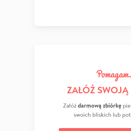
ZAŁÓŻ SWOJĄ
Załóż
darmową zbiórkę
pie
swoich bliskich lub po