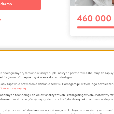
a darmo
?
echnologicznych, zarówno własnych, jak i naszych partnerów. Obejmuje to zapis
macje
O nas
Zbieraj n
artfon) oraz późniejsze uzyskiwanie do nich dostępu.
 aby zapewnić prawidłowe działanie serwisu Pomagam.pl, w tym jego bezpieczeń
działa?
Opinie
Leczenie
Dowiedz się więcej
min
Raporty
Zwierzęta
odobnych technologii do celów analitycznych i retargetingowych. Możesz wyrazi
ncji na stronie „Zarządzaj zgodami cookie”, do której link znajdziesz w stopce
ka Prywatności
Za darmo
Pożar
 Kontrahenci
Blog
Ukraina
ch, aby usprawniać działanie serwisu Pomagam.pl. Dzięki nim możemy zrozumieć, j
t
Dla NGO
Sport