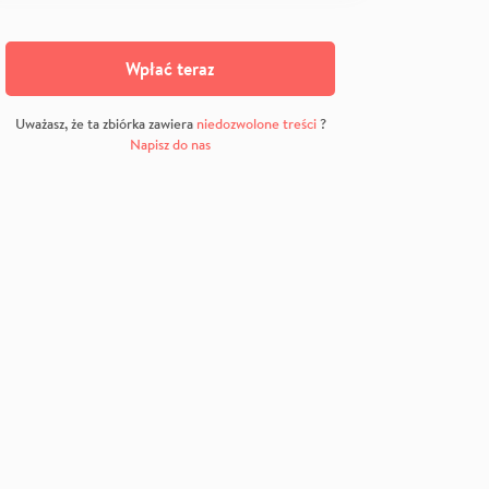
Wpłać teraz
Uważasz, że ta zbiórka zawiera
niedozwolone treści
?
Napisz do nas