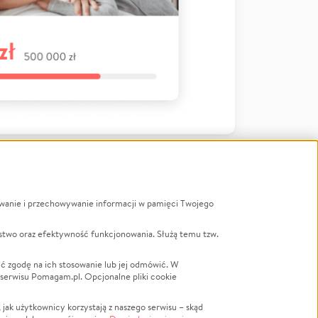
ywanie i przechowywanie informacji w pamięci Twojego
a
stwo oraz efektywność funkcjonowania. Służą temu tzw.
LGBTQ+
Powódź
ć zgodę na ich stosowanie lub jej odmówić. W
 serwisu Pomagam.pl. Opcjonalne pliki cookie
Wichura
NGO
ak użytkownicy korzystają z naszego serwisu – skąd
Religia