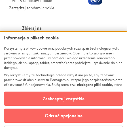
Polityka plików cookie
Zarządzaj zgodami cookie
Zbieraj na
Informacje o plikach cookie
Leczenie
LGBTQ+
Zwierzęta
Powódź
Korzystamy z plików cookie oraz podobnych rozwiązań technologicznych,
zarówno własnych, jak i naszych partnerów. Obejmuje to zapisywanie i
Pożar
Wichura
przechowywanie informacji w pamięci Twojego urządzenia końcowego
(takiego jak np. laptop, tablet, smartfon) oraz późniejsze uzyskiwanie do nich
Ukraina
NGO
dostępu.
Sport
Religia
Wykorzystujemy te technologie przede wszystkim po to, aby zapewnić
Pomoc Finansowa
Edukacja
prawidłowe działanie serwisu Pomagam.pl, w tym jego bezpieczeństwo oraz
niezbędne pliki cookie
efektywność funkcjonowania. Służą temu tzw.
, które
Projekty
Podróż
pozostają zawsze aktywne.
Dowiedz się więcej
Pogrzeb
Impreza
opcjonalnych plików cookie
Dodatkowo, używamy
oraz podobnych
Zaakceptuj wszystkie
Społeczność lokalna
Ochrona środowiska
technologii do celów analitycznych i retargetingowych. Możesz wyrazić
zgodę na ich stosowanie lub jej odmówić. W dowolnym momencie masz
Kultura
Biznes
możliwość zmiany swoich preferencji na stronie „Zarządzaj zgodami cookie”,
Odrzuć opcjonalne
Polski
do której link znajdziesz w stopce serwisu Pomagam.pl. Opcjonalne pliki
cookie wykorzystywane są w następujących celach: