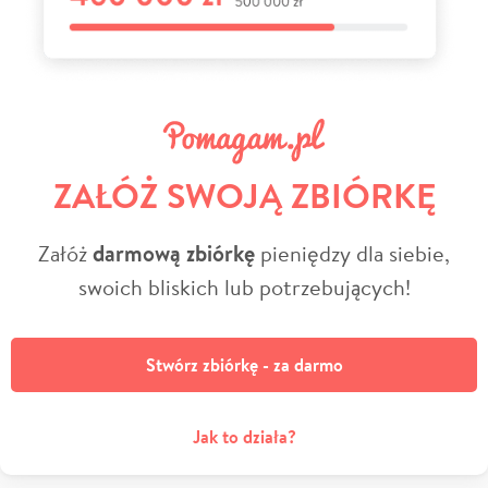
ZAŁÓŻ SWOJĄ ZBIÓRKĘ
Załóż
darmową zbiórkę
pieniędzy dla siebie,
swoich bliskich lub potrzebujących!
Stwórz zbiórkę - za darmo
Jak to działa?