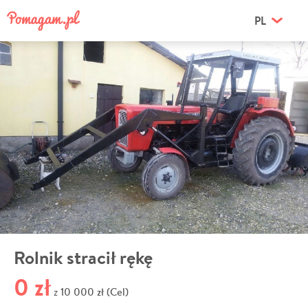
PL
Rolnik stracił rękę
0 zł
10 000 zł (Cel)
z