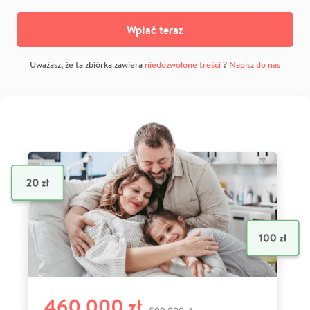
Wpłać teraz
Uważasz, że ta zbiórka zawiera
niedozwolone treści
?
Napisz do nas