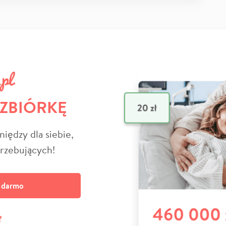
 ZBIÓRKĘ
niędzy dla siebie,
trzebujących!
a darmo
?