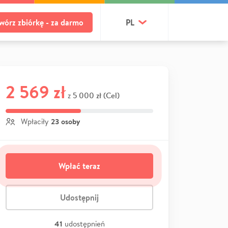
wórz zbiórkę - za darmo
PL
2 569 zł
5 000 zł (Cel)
z
23 osoby
Wpłaciły
Wpłać teraz
Udostępnij
41
udostępnień