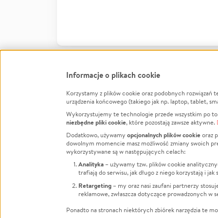
Informacje o plikach cookie
Korzystamy z plików cookie oraz podobnych rozwiązań t
Infor
urządzenia końcowego (takiego jak np. laptop, tablet, sm
Wykorzystujemy te technologie przede wszystkim po to,
Jak to 
niezbędne pliki cookie
, które pozostają zawsze aktywne.
Facebook
Twitter
Instagram
Regula
opcjonalnych plików cookie
Dodatkowo, używamy
oraz p
dowolnym momencie masz możliwość zmiany swoich prefere
Polity
LinkedIn
TikTok
Youtube
wykorzystywane są w następujących celach:
RODO -
Analityka
– używamy tzw. plików cookie analityczny
Kontak
trafiają do serwisu, jak długo z niego korzystają i j
Porówn
Retargeting
– my oraz nasi zaufani partnerzy stosu
reklamowe, zwłaszcza dotyczące prowadzonych w se
Polityk
Zarząd
Ponadto na stronach niektórych zbiórek narzędzia te mog