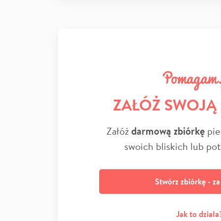
ZAŁÓŻ SWOJĄ
Załóż
darmową zbiórkę
pie
swoich bliskich lub po
Stwórz zbiórkę - z
Jak to działa