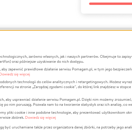
echnologicznych, zarówno własnych, jak i naszych partnerów. Obejmuje to zapis
macje
O nas
Zbieraj n
artfon) oraz późniejsze uzyskiwanie do nich dostępu.
 aby zapewnić prawidłowe działanie serwisu Pomagam.pl, w tym jego bezpieczeń
działa?
Opinie
Leczenie
Dowiedz się więcej
min
Raporty
Zwierzęta
odobnych technologii do celów analitycznych i retargetingowych. Możesz wyrazi
ncji na stronie „Zarządzaj zgodami cookie”, do której link znajdziesz w stopce
ka Prywatności
Za darmo
Pożar
 Kontrahenci
Blog
Ukraina
ch, aby usprawniać działanie serwisu Pomagam.pl. Dzięki nim możemy zrozumieć, j
t
Dla NGO
Sport
ak się po nim poruszają. Pozwala nam to na tworzenie statystyk oraz ich analizę, co w
anie serwisów
Fundacja Pomagam.pl
Pomoc Fi
jemy pliki cookie i inne podobne technologie, aby prezentować użytkownikom okr
rwisie zbiórek.
Dowiedz się więcej
a plików cookie
Projekty
zaj zgodami cookie
Pogrzeb
ą być uruchamiane także przez organizatora danej zbiórki, na potrzeby jego anali