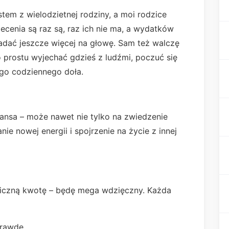
tem z wielodzietnej rodziny, a moi rodzice
lecenia są raz są, raz ich nie ma, a wydatków
adać jeszcze więcej na głowę. Sam też walczę
po prostu wyjechać gdzieś z ludźmi, poczuć się
ego codziennego doła.
zansa – może nawet nie tylko na zwiedzenie
ie nowej energii i spojrzenie na życie z innej
liczną kwotę – będę mega wdzięczny. Każda
prawdę.