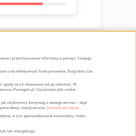
ywanie i przechowywanie informacji w pamięci Twojego
a
stwo oraz efektywność funkcjonowania. Służą temu tzw.
LGBTQ+
Powódź
ć zgodę na ich stosowanie lub jej odmówić. W
 serwisu Pomagam.pl. Opcjonalne pliki cookie
Wichura
NGO
ak użytkownicy korzystają z naszego serwisu – skąd
Religia
spiera dalszy rozwój serwisu.
Dowiedz się więcej
nansowa
Edukacja
eślone, w tym spersonalizowane komunikaty i treści
Podróż
Impreza
tyki lub retargetingu.