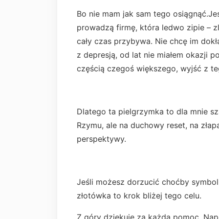
Bo nie mam jak sam tego osiągnąć.Jes
prowadzą firmę, która ledwo zipie – z
cały czas przybywa. Nie chcę im dokł
z depresją, od lat nie miałem okazji 
częścią czegoś większego, wyjść z t
Dlatego ta pielgrzymka to dla mnie s
Rzymu, ale na duchowy reset, na złapan
perspektywy.
Jeśli możesz dorzucić choćby symbo
złotówka to krok bliżej tego celu.
Z góry dziękuję za każdą pomoc. Na