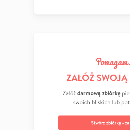
ZAŁÓŻ SWOJĄ
Załóż
darmową zbiórkę
pie
swoich bliskich lub po
Stwórz zbiórkę - z