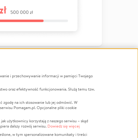
ywanie i przechowywanie informacji w pamięci Twojego
a
stwo oraz efektywność funkcjonowania. Służą temu tzw.
LGBTQ+
Powódź
ć zgodę na ich stosowanie lub jej odmówić. W
 serwisu Pomagam.pl. Opcjonalne pliki cookie
Wichura
NGO
ak użytkownicy korzystają z naszego serwisu – skąd
Religia
spiera dalszy rozwój serwisu.
Dowiedz się więcej
nansowa
Edukacja
eślone, w tym spersonalizowane komunikaty i treści