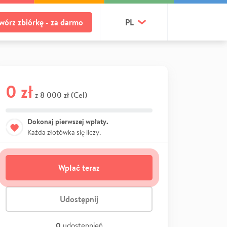
wórz zbiórkę - za darmo
PL
0 zł
8 000 zł (Cel)
z
Dokonaj pierwszej wpłaty.
Każda złotówka się liczy.
Wpłać teraz
Udostępnij
0
udostępnień