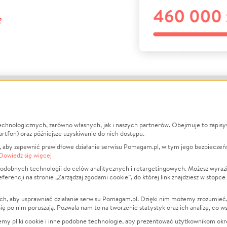
?
echnologicznych, zarówno własnych, jak i naszych partnerów. Obejmuje to zapis
macje
O nas
Zbieraj n
artfon) oraz późniejsze uzyskiwanie do nich dostępu.
 aby zapewnić prawidłowe działanie serwisu Pomagam.pl, w tym jego bezpieczeń
działa?
Opinie
Leczenie
Dowiedz się więcej
min
Raporty
Zwierzęta
odobnych technologii do celów analitycznych i retargetingowych. Możesz wyrazi
ncji na stronie „Zarządzaj zgodami cookie”, do której link znajdziesz w stopce
ka Prywatności
Za darmo
Pożar
 Kontrahenci
Blog
Ukraina
ch, aby usprawniać działanie serwisu Pomagam.pl. Dzięki nim możemy zrozumieć, j
t
Dla NGO
Sport
ak się po nim poruszają. Pozwala nam to na tworzenie statystyk oraz ich analizę, co w
anie serwisów
Fundacja Pomagam.pl
Pomoc Fi
jemy pliki cookie i inne podobne technologie, aby prezentować użytkownikom okr