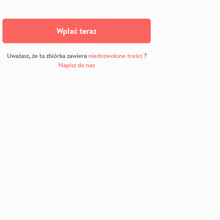
Wpłać teraz
Uważasz, że ta zbiórka zawiera
niedozwolone treści
?
Napisz do nas