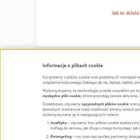
Jak to działa
Informacje o plikach cookie
Korzystamy z plików cookie oraz podobnych rozwiązań t
Infor
urządzenia końcowego (takiego jak np. laptop, tablet, sm
Wykorzystujemy te technologie przede wszystkim po to,
Jak to 
niezbędne pliki cookie
, które pozostają zawsze aktywne.
Facebook
Twitter
Instagram
Regula
opcjonalnych plików cookie
Dodatkowo, używamy
oraz p
dowolnym momencie masz możliwość zmiany swoich prefere
Polity
LinkedIn
TikTok
Youtube
wykorzystywane są w następujących celach:
RODO -
Analityka
– używamy tzw. plików cookie analityczny
Kontak
trafiają do serwisu, jak długo z niego korzystają i j
Porówn
Retargeting
– my oraz nasi zaufani partnerzy stosu