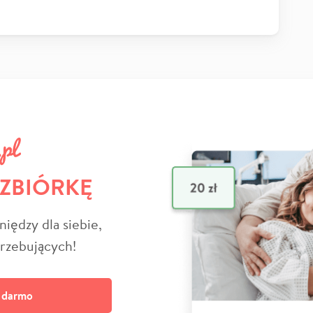
 ZBIÓRKĘ
niędzy dla siebie,
trzebujących!
a darmo