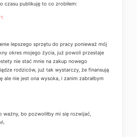
o czasu publikuję to co zrobiłem:
rt
ienie lepszego sprzętu do pracy ponieważ mój
ękny okres mojego życia, już powoli przestaje
tety nie stać mnie na zakup nowego
iądze rodziców, już tak wystarczy, że finansują
ję ale nie jest ona wysoka, i zanim zabrałbym
ważny, bo pozwoliłby mi się rozwijać,
ń.