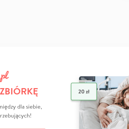
 ZBIÓRKĘ
niędzy dla siebie,
trzebujących!