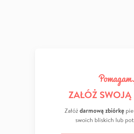
ZAŁÓŻ SWOJĄ
Załóż
darmową zbiórkę
pie
swoich bliskich lub po