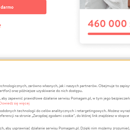
a darmo
?
echnologicznych, zarówno własnych, jak i naszych partnerów. Obejmuje to zapis
macje
O nas
Zbieraj n
artfon) oraz późniejsze uzyskiwanie do nich dostępu.
 aby zapewnić prawidłowe działanie serwisu Pomagam.pl, w tym jego bezpieczeń
działa?
Opinie
Leczenie
Dowiedz się więcej
min
Raporty
Zwierzęta
odobnych technologii do celów analitycznych i retargetingowych. Możesz wyrazi
ncji na stronie „Zarządzaj zgodami cookie”, do której link znajdziesz w stopce
ka Prywatności
Za darmo
Pożar
 Kontrahenci
Blog
Ukraina
ch, aby usprawniać działanie serwisu Pomagam.pl. Dzięki nim możemy zrozumieć, j