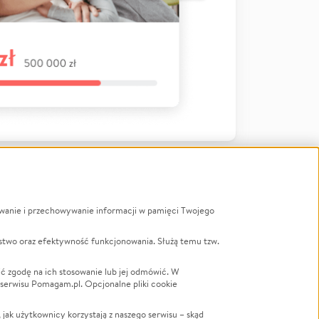
ywanie i przechowywanie informacji w pamięci Twojego
a
stwo oraz efektywność funkcjonowania. Służą temu tzw.
LGBTQ+
Powódź
ć zgodę na ich stosowanie lub jej odmówić. W
 serwisu Pomagam.pl. Opcjonalne pliki cookie
Wichura
NGO
ak użytkownicy korzystają z naszego serwisu – skąd