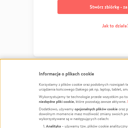
Stwórz zbiórkę - z
Jak to działa
Informacje o plikach cookie
Korzystamy z plików cookie oraz podobnych rozwiązań t
Infor
urządzenia końcowego (takiego jak np. laptop, tablet, sm
Wykorzystujemy te technologie przede wszystkim po to,
Jak to 
niezbędne pliki cookie
, które pozostają zawsze aktywne.
Facebook
Twitter
Instagram
Regula
opcjonalnych plików cookie
Dodatkowo, używamy
oraz p
dowolnym momencie masz możliwość zmiany swoich prefere
Polity
LinkedIn
TikTok
Youtube
wykorzystywane są w następujących celach:
RODO -
Analityka
– używamy tzw. plików cookie analityczny