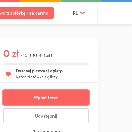
wórz zbiórkę - za darmo
PL
0 zł
15 000 zł (Cel)
z
Dokonaj pierwszej wpłaty.
Każda złotówka się liczy.
Wpłać teraz
Udostępnij
0
udostępnień