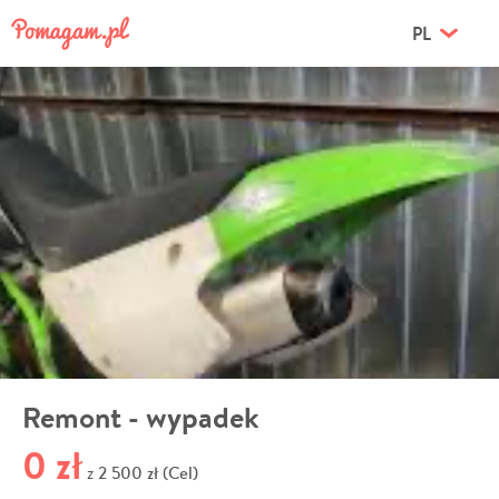
PL
Remont - wypadek
0 zł
2 500 zł (Cel)
z