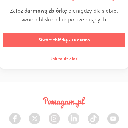
Załóż
darmową zbiórkę
pieniędzy dla siebie,
swoich bliskich lub potrzebujących!
Stwórz zbiórkę - za darmo
Jak to działa?
Facebook
Twitter
Instagram
LinkedIn
TikTok
Youtube