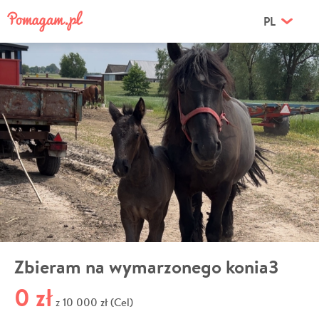
PL
Zbieram na wymarzonego konia3
0 zł
10 000 zł (Cel)
z