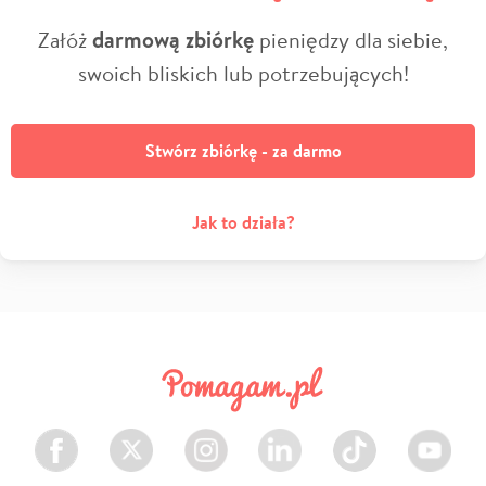
Załóż
darmową zbiórkę
pieniędzy dla siebie,
swoich bliskich lub potrzebujących!
Stwórz zbiórkę - za darmo
Jak to działa?
Facebook
Twitter
Instagram
LinkedIn
TikTok
Youtube