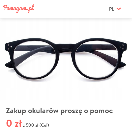
PL
Zakup okularów proszę o pomoc
0 zł
500 zł (Cel)
z