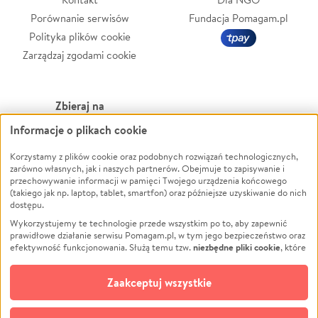
Porównanie serwisów
Fundacja Pomagam.pl
Polityka plików cookie
Zarządzaj zgodami cookie
Zbieraj na
Informacje o plikach cookie
Leczenie
LGBTQ+
Zwierzęta
Powódź
Korzystamy z plików cookie oraz podobnych rozwiązań technologicznych,
zarówno własnych, jak i naszych partnerów. Obejmuje to zapisywanie i
Pożar
Wichura
przechowywanie informacji w pamięci Twojego urządzenia końcowego
(takiego jak np. laptop, tablet, smartfon) oraz późniejsze uzyskiwanie do nich
Ukraina
NGO
dostępu.
Sport
Religia
Wykorzystujemy te technologie przede wszystkim po to, aby zapewnić
Pomoc Finansowa
Edukacja
prawidłowe działanie serwisu Pomagam.pl, w tym jego bezpieczeństwo oraz
niezbędne pliki cookie
efektywność funkcjonowania. Służą temu tzw.
, które
Projekty
Podróż
pozostają zawsze aktywne.
Dowiedz się więcej
Pogrzeb
Impreza
opcjonalnych plików cookie
Dodatkowo, używamy
oraz podobnych
Zaakceptuj wszystkie
Społeczność lokalna
Ochrona środowiska
technologii do celów analitycznych i retargetingowych. Możesz wyrazić
zgodę na ich stosowanie lub jej odmówić. W dowolnym momencie masz
Kultura
Biznes
możliwość zmiany swoich preferencji na stronie „Zarządzaj zgodami cookie”,