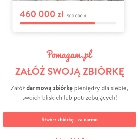
ZAŁÓŻ SWOJĄ ZBIÓRKĘ
Załóż
darmową zbiórkę
pieniędzy dla siebie,
swoich bliskich lub potrzebujących!
Stwórz zbiórkę - za darmo