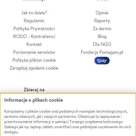
Jak to działa?
Opinie
Regulamin
Raporty
Polityka Prywatności
Za darmo
RODO - Kontrahenci
Blog
Kontakt
Dla NGO
Porównanie serwisów
Fundacja Pomagam.pl
Polityka plików cookie
Zarządzaj zgodami cookie
Zbieraj na
Informacje o plikach cookie
Leczenie
LGBTQ+
Zwierzęta
Powódź
Korzystamy z plików cookie oraz podobnych rozwiązań technologicznych,
zarówno własnych, jak i naszych partnerów. Obejmuje to zapisywanie i
Pożar
Wichura
przechowywanie informacji w pamięci Twojego urządzenia końcowego
(takiego jak np. laptop, tablet, smartfon) oraz późniejsze uzyskiwanie do nich
Ukraina
NGO
dostępu.
Sport
Religia