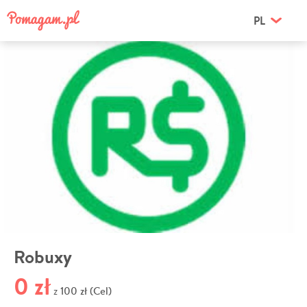
PL
Robuxy
0 zł
100 zł (Cel)
z