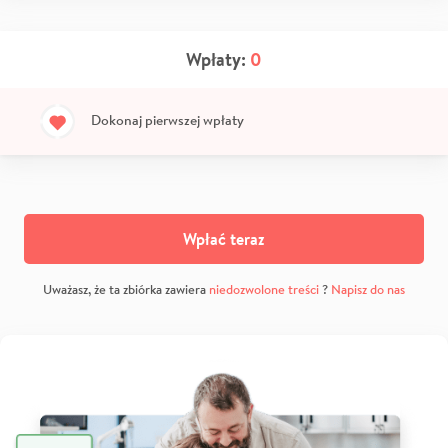
Wpłaty:
0
Dokonaj pierwszej wpłaty
Wpłać teraz
Uważasz, że ta zbiórka zawiera
niedozwolone treści
?
Napisz do nas