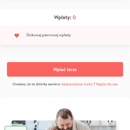
Wpłaty:
0
Dokonaj pierwszej wpłaty
Wpłać teraz
Uważasz, że ta zbiórka zawiera
niedozwolone treści
?
Napisz do nas