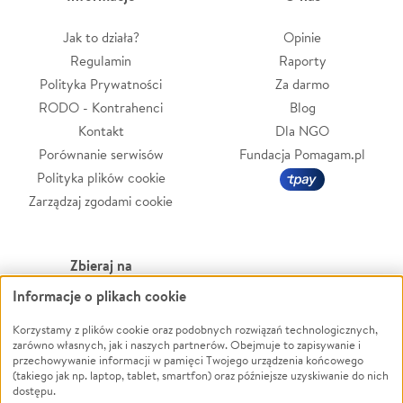
Jak to działa?
Opinie
Regulamin
Raporty
Polityka Prywatności
Za darmo
RODO - Kontrahenci
Blog
Kontakt
Dla NGO
Porównanie serwisów
Fundacja Pomagam.pl
Polityka plików cookie
Zarządzaj zgodami cookie
Zbieraj na
Informacje o plikach cookie
Leczenie
LGBTQ+
Zwierzęta
Powódź
Korzystamy z plików cookie oraz podobnych rozwiązań technologicznych,
zarówno własnych, jak i naszych partnerów. Obejmuje to zapisywanie i
Pożar
Wichura
przechowywanie informacji w pamięci Twojego urządzenia końcowego
(takiego jak np. laptop, tablet, smartfon) oraz późniejsze uzyskiwanie do nich
Ukraina
NGO
dostępu.
Sport
Religia