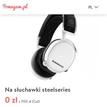
PL
Na słuchawki steelseries
0 zł
700 zł (Cel)
z