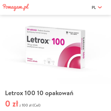
PL
Letrox 100 10 opakowań
0 zł
100 zł (Cel)
z