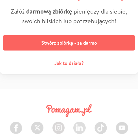
Załóż
darmową zbiórkę
pieniędzy dla siebie,
swoich bliskich lub potrzebujących!
Stwórz zbiórkę - za darmo
Jak to działa?
Facebook
Twitter
Instagram
LinkedIn
TikTok
Youtube