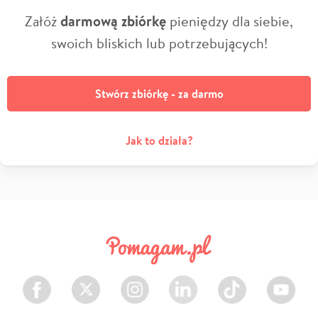
Załóż
darmową zbiórkę
pieniędzy dla siebie,
swoich bliskich lub potrzebujących!
Stwórz zbiórkę - za darmo
Jak to działa?
Facebook
Twitter
Instagram
LinkedIn
TikTok
Youtube