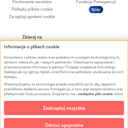
Porównanie serwisów
Fundacja Pomagam.pl
Polityka plików cookie
Zarządzaj zgodami cookie
Zbieraj na
Informacje o plikach cookie
Leczenie
LGBTQ+
Zwierzęta
Powódź
Korzystamy z plików cookie oraz podobnych rozwiązań technologicznych,
zarówno własnych, jak i naszych partnerów. Obejmuje to zapisywanie i
Pożar
Wichura
przechowywanie informacji w pamięci Twojego urządzenia końcowego
(takiego jak np. laptop, tablet, smartfon) oraz późniejsze uzyskiwanie do nich
Ukraina
NGO
dostępu.
Sport
Religia
Wykorzystujemy te technologie przede wszystkim po to, aby zapewnić
Pomoc Finansowa
Edukacja
prawidłowe działanie serwisu Pomagam.pl, w tym jego bezpieczeństwo oraz
niezbędne pliki cookie
efektywność funkcjonowania. Służą temu tzw.
, które
Projekty
Podróż
pozostają zawsze aktywne.
Dowiedz się więcej
Pogrzeb
Impreza
opcjonalnych plików cookie
Dodatkowo, używamy
oraz podobnych
Zaakceptuj wszystkie
Społeczność lokalna
Ochrona środowiska
technologii do celów analitycznych i retargetingowych. Możesz wyrazić
zgodę na ich stosowanie lub jej odmówić. W dowolnym momencie masz
Kultura
Biznes
możliwość zmiany swoich preferencji na stronie „Zarządzaj zgodami cookie”,
Odrzuć opcjonalne
Polski
do której link znajdziesz w stopce serwisu Pomagam.pl. Opcjonalne pliki