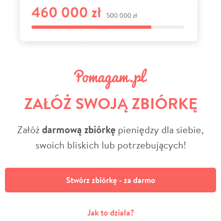
ZAŁÓŻ SWOJĄ ZBIÓRKĘ
Załóż
darmową zbiórkę
pieniędzy dla siebie,
swoich bliskich lub potrzebujących!
Stwórz zbiórkę - za darmo
Jak to działa?