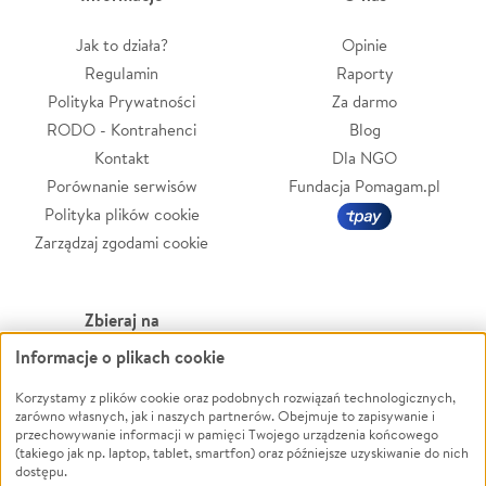
Jak to działa?
Opinie
Regulamin
Raporty
Polityka Prywatności
Za darmo
RODO - Kontrahenci
Blog
Kontakt
Dla NGO
Porównanie serwisów
Fundacja Pomagam.pl
Polityka plików cookie
Zarządzaj zgodami cookie
Zbieraj na
Informacje o plikach cookie
Leczenie
LGBTQ+
Zwierzęta
Powódź
Korzystamy z plików cookie oraz podobnych rozwiązań technologicznych,
zarówno własnych, jak i naszych partnerów. Obejmuje to zapisywanie i
Pożar
Wichura
przechowywanie informacji w pamięci Twojego urządzenia końcowego
(takiego jak np. laptop, tablet, smartfon) oraz późniejsze uzyskiwanie do nich
Ukraina
NGO
dostępu.
Sport
Religia