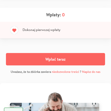
Wpłaty:
0
Dokonaj pierwszej wpłaty
Wpłać teraz
Uważasz, że ta zbiórka zawiera
niedozwolone treści
?
Napisz do nas