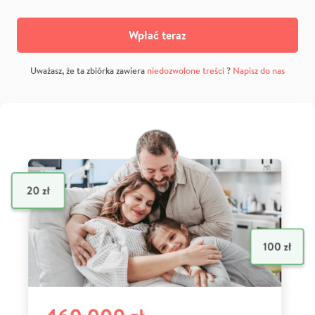
Wpłać teraz
Uważasz, że ta zbiórka zawiera
niedozwolone treści
?
Napisz do nas