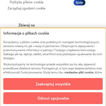
Polityka plików cookie
Zarządzaj zgodami cookie
Zbieraj na
Informacje o plikach cookie
Leczenie
LGBTQ+
Zwierzęta
Powódź
Korzystamy z plików cookie oraz podobnych rozwiązań technologicznych,
zarówno własnych, jak i naszych partnerów. Obejmuje to zapisywanie i
Pożar
Wichura
przechowywanie informacji w pamięci Twojego urządzenia końcowego
(takiego jak np. laptop, tablet, smartfon) oraz późniejsze uzyskiwanie do nich
Ukraina
NGO
dostępu.
Sport
Religia
Wykorzystujemy te technologie przede wszystkim po to, aby zapewnić
Pomoc Finansowa
Edukacja
prawidłowe działanie serwisu Pomagam.pl, w tym jego bezpieczeństwo oraz
niezbędne pliki cookie
efektywność funkcjonowania. Służą temu tzw.
, które
Projekty
Podróż
pozostają zawsze aktywne.
Dowiedz się więcej
Pogrzeb
Impreza
opcjonalnych plików cookie
Dodatkowo, używamy
oraz podobnych
Zaakceptuj wszystkie
Społeczność lokalna
Ochrona środowiska
technologii do celów analitycznych i retargetingowych. Możesz wyrazić
zgodę na ich stosowanie lub jej odmówić. W dowolnym momencie masz
Kultura
Biznes
możliwość zmiany swoich preferencji na stronie „Zarządzaj zgodami cookie”,
Odrzuć opcjonalne
Polski
do której link znajdziesz w stopce serwisu Pomagam.pl. Opcjonalne pliki
cookie wykorzystywane są w następujących celach: