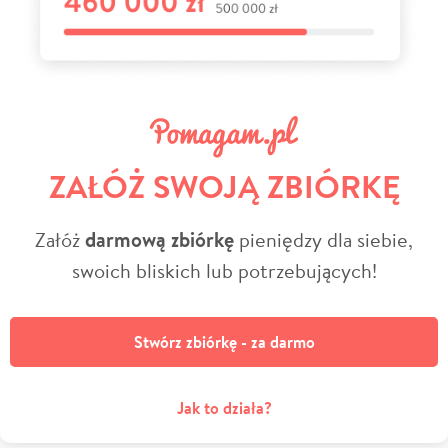
ZAŁÓŻ SWOJĄ ZBIÓRKĘ
Załóż
darmową zbiórkę
pieniędzy dla siebie,
swoich bliskich lub potrzebujących!
Stwórz zbiórkę - za darmo
Jak to działa?