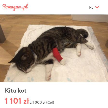
PL
Kitu kot
1 101 zł
1 000 zł (Cel)
z