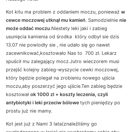
Kot kitu ma problem z oddaniem moczu, ponieważ
w
cewce moczowej utknął mu kamień
. Samodzielnie
nie
może oddać moczu
.Niestety leki jaki i zabieg
usunięcia kamienia od środka który odbył sie dzis
13.07 nie powiodły sie , nie udało się go nawet
zacewnikować,kosztowało Nas to 700 zł. Lekarz
spuścił mu zalegający mocz.Jutro wieczorem musi
przejść kolejny zabieg-wyszycie cewki moczowej,
który będzie polegał na zrobieniu nowego ujścia
moczu,aby poszerzyć jego ujście.Ten zabieg będzie
kosztował
o
k 1000 zl + koszty leczenia, czyli
antybiotyki i leki przeciw bólowe
tych pieniędzy po
prostu już nie mamy.
Kot jest już z Nami 3 lata(znaleźliśmy go
wygłodzonego w lesie) nie wyobrażamy sobie aby