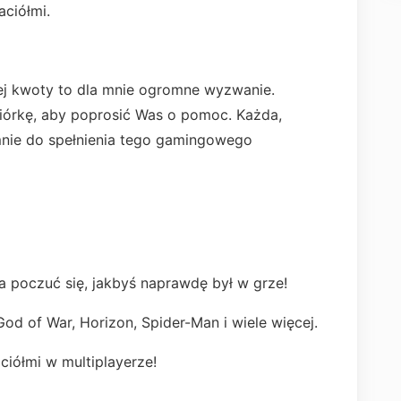
aciółmi.
nej kwoty to dla mnie ogromne wyzwanie.
iórkę, aby poprosić Was o pomoc. Każda,
mnie do spełnienia tego gamingowego
a poczuć się, jakbyś naprawdę był w grze!
God of War, Horizon, Spider-Man i wiele więcej.
iółmi w multiplayerze!