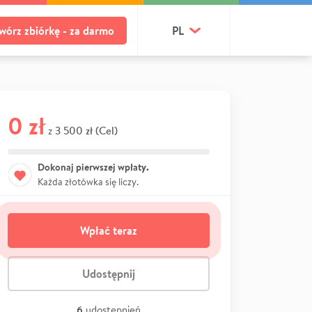
wórz zbiórkę - za darmo
PL
0 zł
3 500 zł (Cel)
z
Dokonaj pierwszej wpłaty.
Każda złotówka się liczy.
Wpłać teraz
Udostępnij
6
udostępnień