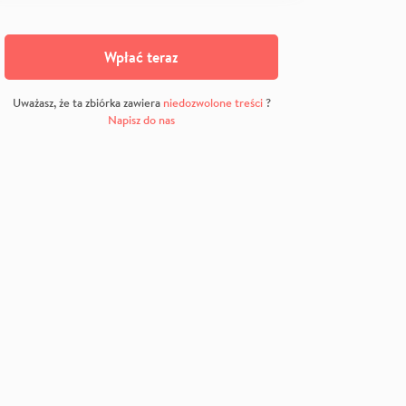
Wpłać teraz
Uważasz, że ta zbiórka zawiera
niedozwolone treści
?
Napisz do nas