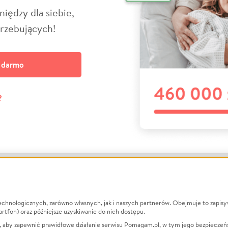
niędzy dla siebie,
trzebujących!
a darmo
?
echnologicznych, zarówno własnych, jak i naszych partnerów. Obejmuje to zapis
macje
O nas
Zbieraj n
artfon) oraz późniejsze uzyskiwanie do nich dostępu.
 aby zapewnić prawidłowe działanie serwisu Pomagam.pl, w tym jego bezpieczeń