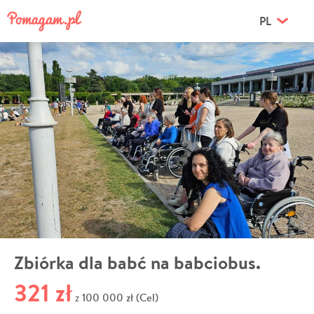
PL
Zbiórka dla babć na babciobus.
321 zł
100 000 zł (Cel)
z