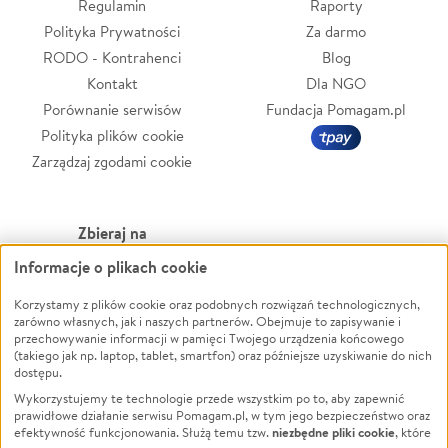
Regulamin
Raporty
Polityka Prywatności
Za darmo
RODO - Kontrahenci
Blog
Kontakt
Dla NGO
Porównanie serwisów
Fundacja Pomagam.pl
Polityka plików cookie
Zarządzaj zgodami cookie
Zbieraj na
Informacje o plikach cookie
Leczenie
LGBTQ+
Zwierzęta
Powódź
Korzystamy z plików cookie oraz podobnych rozwiązań technologicznych,
zarówno własnych, jak i naszych partnerów. Obejmuje to zapisywanie i
Pożar
Wichura
przechowywanie informacji w pamięci Twojego urządzenia końcowego
(takiego jak np. laptop, tablet, smartfon) oraz późniejsze uzyskiwanie do nich
Ukraina
NGO
dostępu.
Sport
Religia
Wykorzystujemy te technologie przede wszystkim po to, aby zapewnić
Pomoc Finansowa
Edukacja
prawidłowe działanie serwisu Pomagam.pl, w tym jego bezpieczeństwo oraz
niezbędne pliki cookie
efektywność funkcjonowania. Służą temu tzw.
, które
Projekty
Podróż