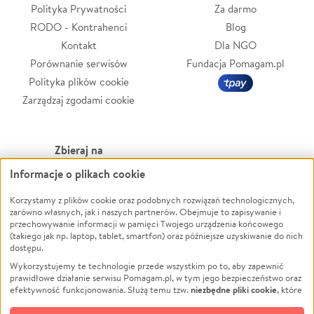
Polityka Prywatności
Za darmo
RODO - Kontrahenci
Blog
Kontakt
Dla NGO
Porównanie serwisów
Fundacja Pomagam.pl
Polityka plików cookie
Zarządzaj zgodami cookie
Zbieraj na
Informacje o plikach cookie
Leczenie
LGBTQ+
Zwierzęta
Powódź
Korzystamy z plików cookie oraz podobnych rozwiązań technologicznych,
zarówno własnych, jak i naszych partnerów. Obejmuje to zapisywanie i
Pożar
Wichura
przechowywanie informacji w pamięci Twojego urządzenia końcowego
(takiego jak np. laptop, tablet, smartfon) oraz późniejsze uzyskiwanie do nich
Ukraina
NGO
dostępu.
Sport
Religia
Wykorzystujemy te technologie przede wszystkim po to, aby zapewnić
Pomoc Finansowa
Edukacja
prawidłowe działanie serwisu Pomagam.pl, w tym jego bezpieczeństwo oraz
niezbędne pliki cookie
efektywność funkcjonowania. Służą temu tzw.
, które
Projekty
Podróż
pozostają zawsze aktywne.
Dowiedz się więcej
Pogrzeb
Impreza