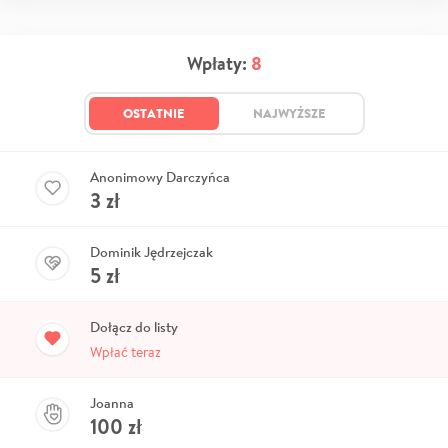
Wpłaty:
8
OSTATNIE
NAJWYŻSZE
Anonimowy Darczyńca
3
zł
Dominik Jędrzejczak
5
zł
Dołącz do listy
Wpłać teraz
Joanna
100
zł