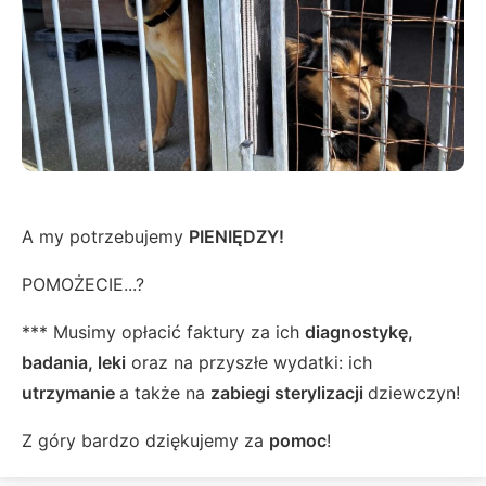
A my potrzebujemy
PIENIĘDZY!
POMOŻECIE...?
*** Musimy opłacić faktury za ich
diagnostykę,
badania, leki
oraz na przyszłe wydatki: ich
utrzymanie
a także na
zabiegi sterylizacji
dziewczyn!
Z góry bardzo dziękujemy za
pomoc
!