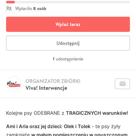
8 osób
Wpłaciło
Wpłać teraz
Udostępnij
1
udostępnienie
ORGANIZATOR ZBIÓRKI
Viva! Interwencje
Kolejne psy ODEBRANE z
TRAGICZNYCH warunków!
Ami i Aria oraz jej dzieci: Olek i Tolek
- te psy żyły
zamknięte
w małym pomieszczeniu w opuszczonym