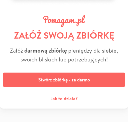
ZAŁÓŻ SWOJĄ ZBIÓRKĘ
Załóż
darmową zbiórkę
pieniędzy dla siebie,
swoich bliskich lub potrzebujących!
Stwórz zbiórkę - za darmo
Jak to działa?