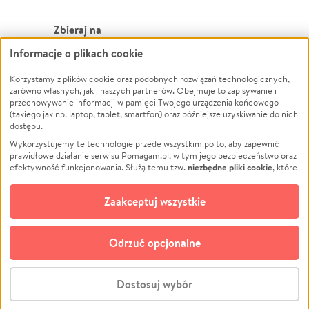
Zbieraj na
Informacje o plikach cookie
Leczenie
LGBTQ+
Zwierzęta
Powódź
Korzystamy z plików cookie oraz podobnych rozwiązań technologicznych,
zarówno własnych, jak i naszych partnerów. Obejmuje to zapisywanie i
Pożar
Wichura
przechowywanie informacji w pamięci Twojego urządzenia końcowego
(takiego jak np. laptop, tablet, smartfon) oraz późniejsze uzyskiwanie do nich
Ukraina
NGO
dostępu.
Sport
Religia
Wykorzystujemy te technologie przede wszystkim po to, aby zapewnić
Pomoc Finansowa
Edukacja
prawidłowe działanie serwisu Pomagam.pl, w tym jego bezpieczeństwo oraz
niezbędne pliki cookie
efektywność funkcjonowania. Służą temu tzw.
, które
Projekty
Podróż
pozostają zawsze aktywne.
Dowiedz się więcej
Pogrzeb
Impreza
opcjonalnych plików cookie
Dodatkowo, używamy
oraz podobnych
Zaakceptuj wszystkie
Społeczność lokalna
Ochrona środowiska
technologii do celów analitycznych i retargetingowych. Możesz wyrazić
zgodę na ich stosowanie lub jej odmówić. W dowolnym momencie masz
Kultura
Biznes
możliwość zmiany swoich preferencji na stronie „Zarządzaj zgodami cookie”,
Odrzuć opcjonalne
Polski
do której link znajdziesz w stopce serwisu Pomagam.pl. Opcjonalne pliki
cookie wykorzystywane są w następujących celach:
© CROWDING SP. Z O.O.
Analityka
– używamy tzw. plików cookie analitycznych, aby usprawniać
Dostosuj wybór
działanie serwisu Pomagam.pl. Dzięki nim możemy zrozumieć, jak
użytkownicy korzystają z naszego serwisu – skąd trafiają do serwisu, jak
Stwórz zbiórkę - za darmo
długo z niego korzystają i jak się po nim poruszają. Pozwala nam to na